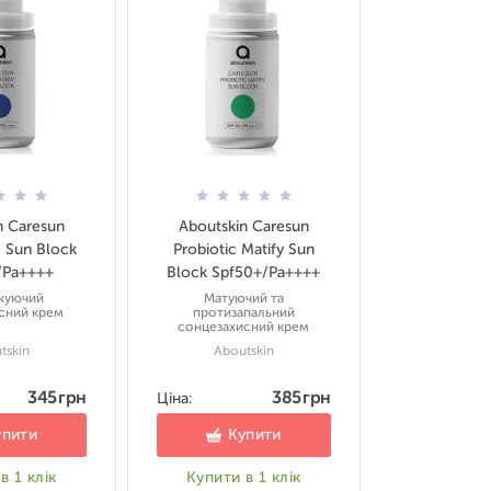
n Caresun
Aboutskin Caresun
 Sun Block
Probiotic Matify Sun
/Pa++++
Block Spf50+/Pa++++
жуючий
Матуючий та
сний крем
протизапальний
сонцезахисний крем
tskin
Aboutskin
345 грн
385 грн
Ціна:
упити
Купити
в 1 клік
Купити в 1 клік