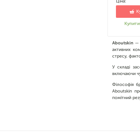
Ціна:
К
Купити 
Aboutskin
— 
активних ко
стресу, факт
У складі за
включаючи чу
Філософія бр
Aboutskin п
помітний рез