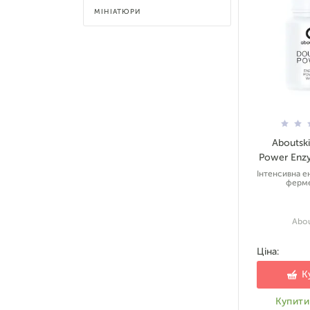
МІНІАТЮРИ
Aboutsk
Power Enz
Інтенсивна е
ферм
Abou
Ціна:
К
Купити 