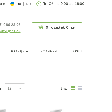
ане
Пн-Сб - с 9:00 до 18:00
UA
|
RU
6) 086 28 96
0 товар(ів):
0 грн
ити дзвінок
БРЕНДИ
НОВИНКИ
АКЦІЇ
и
Вид:
12