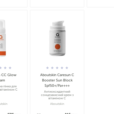
n СС Glow
Aboutskin Caresun C
oam
Booster Sun Block
Spf50+/Pa++++
а пінка для
 вітаміном С
Антиоксидантний
сонцезахисний крем з
вітаміном С
tskin
Aboutskin