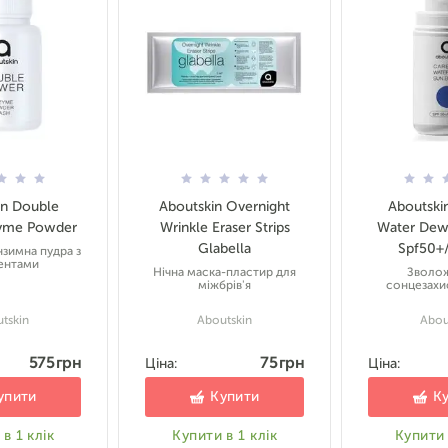
in Double
Aboutskin Overnight
Aboutski
yme Powder
Wrinkle Eraser Strips
Water Dew
Glabella
Spf50+
нзимна пудра з
ентами
Нічна маска-пластир для
Зволо
міжбрів'я
сонцезахи
tskin
Aboutskin
Abou
575 грн
75 грн
Ціна:
Ціна:
упити
Купити
К
в 1 клік
Купити в 1 клік
Купити 