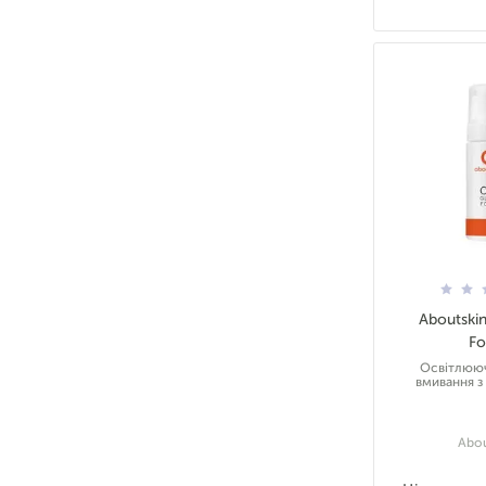
Aboutski
F
Освітлююч
вмивання з
Abou