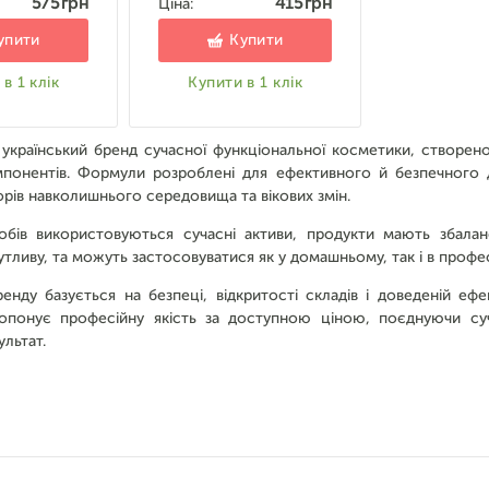
575 грн
415 грн
Ціна:
упити
Купити
в 1 клік
Купити в 1 клік
український бренд сучасної функціональної косметики, створеної
мпонентів. Формули розроблені для ефективного й безпечного 
орів навколишнього середовища та вікових змін.
собів використовуються сучасні активи, продукти мають збаланс
тливу, та можуть застосовуватися як у домашньому, так і в профес
енду базується на безпеці, відкритості складів і доведеній еф
ропонує професійну якість за доступною ціною, поєднуючи суч
ультат.