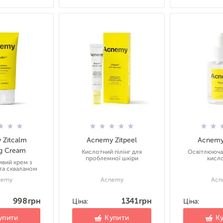
 Zitcalm
Acnemy Zitpeel
Acnemy 
g Cream
Кислотний пілінг для
Освітлююча 
проблемної шкіри
кисл
ивий крем з
та скваланом
nemy
Acnemy
Acn
998 грн
1341 грн
Ціна:
Ціна:
упити
Купити
К