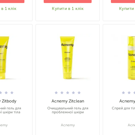
в 1 клік
Купити в 1 клік
Купити 
 Zitbody
Acnemy Zitclean
Acnemy 
ий гель для
Очищувальний гель для
Спрей для ті
 шкіри тіла
проблемної шкіри
nemy
Acnemy
Acn