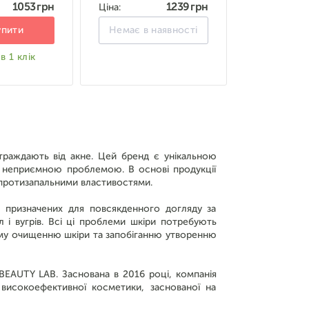
1053 грн
1239 грн
Ціна:
упити
Немає в наявності
в 1 клік
траждають від акне. Цей бренд є унікальною
ю неприємною проблемою. В основі продукції
протизапальними властивостями.
 призначених для повсякденного догляду за
л і вугрів. Всі ці проблеми шкіри потребують
ому очищенню шкіри та запобіганню утворенню
EAUTY LAB. Заснована в 2016 році, компанія
исокоефективної косметики, заснованої на