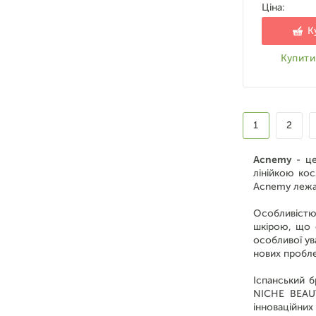
Ціна:
К
Купити 
1
2
Acnemy
- ц
лінійкою ко
Acnemy лежа
Особливістю
шкірою, що с
особливої ув
нових пробл
Іспанський 
NICHE BEAUT
інноваційних