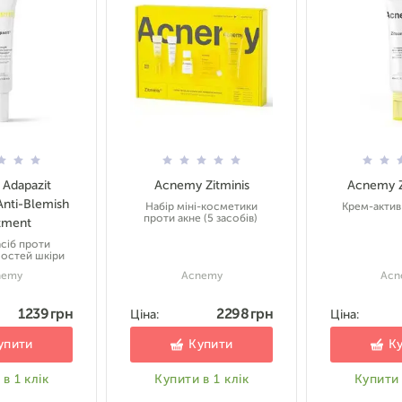
Adapazit
Acnemy Zitminis
Acnemy Z
Anti-Blemish
Набір міні-косметики
Крем-актив
проти акне (5 засобів)
tment
асіб проти
остей шкіри
nemy
Acnemy
Acn
1239 грн
2298 грн
Ціна:
Ціна:
упити
Купити
К
в 1 клік
Купити в 1 клік
Купити 