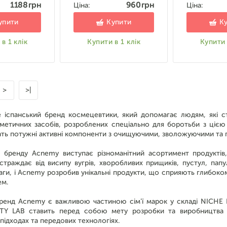
1188 грн
960 грн
Ціна:
Ціна:
упити
Купити
К
в 1 клік
Купити в 1 клік
Купити 
>
>|
е іспанський бренд космецевтики, який допомагає людям, які с
сметичних засобів, розроблених спеціально для боротьби з ціє
ть потужні активні компоненти з очищуючими, зволожуючими та 
 бренду Acnemy виступає різноманітний асортимент продуктів,
траждає від висипу вугрів, хворобливих прищиків, пустул, папу
аги, і Acnemy розробив унікальні продукти, що сприяють глибок
ем.
бренд Acnemy є важливою частиною сім'ї марок у складі NICHE B
Y LAB ставить перед собою мету розробки та виробництва в
 підходах та передових технологіях.