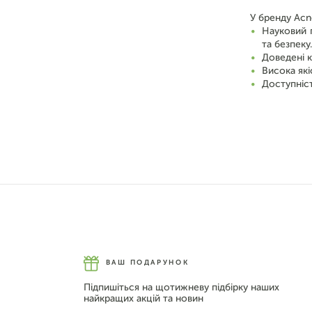
У бренду Acn
Науковий п
та безпеку.
Доведені к
Висока як
Доступніст
ВАШ ПОДАРУНОК
Підпишіться на щотижневу підбірку наших
найкращих акцій та новин