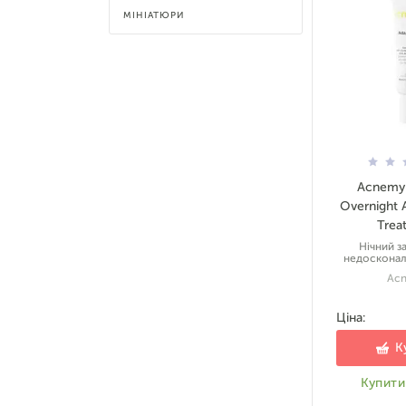
МІНІАТЮРИ
Acnemy 
Overnight 
Trea
Нічний з
недосконал
Ac
Ціна:
К
Купити 