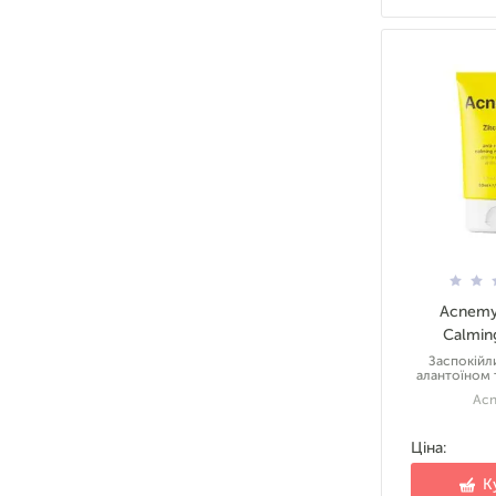
Acnemy
Calmin
Заспокійл
алантоїном 
Ac
Ціна:
К