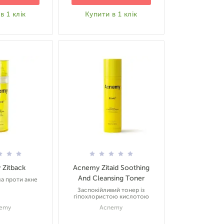
в 1 клік
Купити в 1 клік
Zitback
Acnemy Zitaid Soothing
And Cleansing Toner
ла проти акне
Заспокійливий тонер із
гіпохлористою кислотою
emy
Acnemy