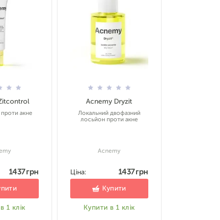
itcontrol
Acnemy Dryzit
 проти акне
Локальний двофазний
лосьйон проти акне
emy
Acnemy
1437 грн
1437 грн
Ціна:
упити
Купити
в 1 клік
Купити в 1 клік