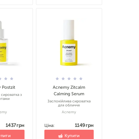
Postzit
Acnemy Zitcalm
Calming Serum
сироватка з
отами
Заспокійлива сироватка
для обличчя
emy
Acnemy
1437 грн
1149 грн
Ціна:
упити
Купити