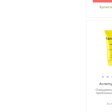
Купити 
Acnemy
Очищувальн
проблемної
Ac