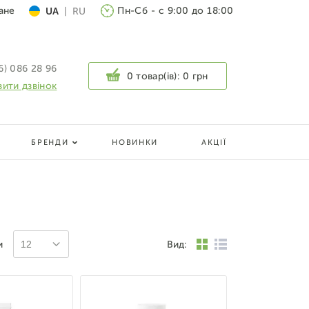
ане
Пн-Сб - с 9:00 до 18:00
UA
|
RU
6) 086 28 96
0 товар(ів):
0 грн
ити дзвінок
БРЕНДИ
НОВИНКИ
АКЦІЇ
и
Вид:
12