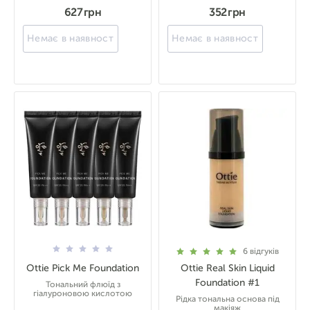
627 грн
352 грн
Немає в наявності
Немає в наявності
6
відгуків
Ottie Pick Me Foundation
Ottie Real Skin Liquid
Foundation #1
Тональний флюїд з
гіалуроновою кислотою
Рідка тональна основа під
макіяж