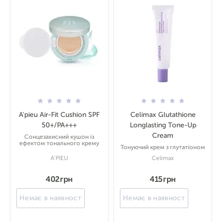
A'pieu Air-Fit Cushion SPF
Celimax Glutathione
50+/PA+++
Longlasting Tone-Up
Cream
Сонцезахисний кушон із
ефектом тонального крему
Тонуючий крем з глутатіоном
A'PIEU
Celimax
402 грн
415 грн
Немає в наявності
Немає в наявності