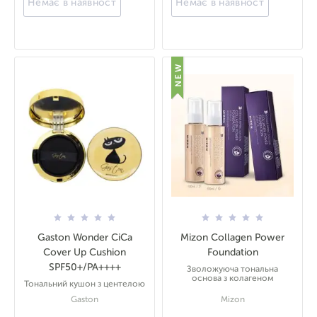
Немає в наявності
Немає в наявності
NEW
Gaston Wonder CiCa
Mizon Collagen Power
Cover Up Cushion
Foundation
SPF50+/PA++++
Зволожуюча тональна
основа з колагеном
Тональний кушон з центелою
Gaston
Mizon