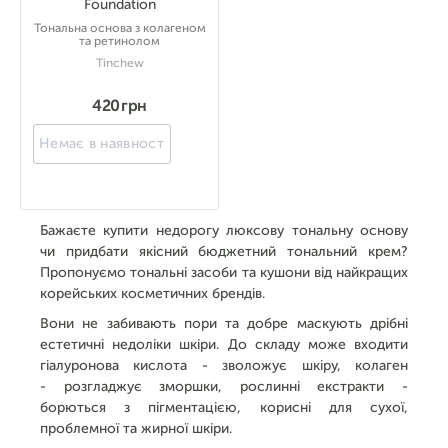
Foundation
Тональна основа з колагеном
та ретинолом
Tinchew
420 грн
Немає в наявності
Бажаєте купити недорогу люксову тональну основу
чи придбати якісний бюджетний тональний крем?
Пропонуємо тональні засоби та кушони від найкращих
корейських косметичних брендів.
Вони не забивають пори та добре маскують дрібні
естетичні недоліки шкіри. До складу може входити
гіалуронова кислота - зволожує шкіру, колаген
- розгладжує зморшки, рослинні екстракти -
борються з пігментацією, корисні для сухої,
проблемної та жирної шкіри.