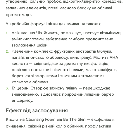
утворенню сальних пробок, відкритих/закритих комедонів,
запальних елементів, появі масного блиску на обличчі
протягом дня.
У «робочій» формулі пінки для вмивання також є:
олія насіння Чіа. Живить, пом'якшує, насичує вітамінами,
амінокислотами, забезпечує глибоке пролонговане
зволоження шкіри.
«Зелений» комплекс фруктових екстрактів (яблука,
папайї, японського абрикосу, винограду). Містить AHA
кислоти — «відповідає» за делікатну ексфоліацію,
освітлює постакне і пігментні плями, м'яко «шліфує»,
бореться зі зморшками і тьмяним «втомленим»
кольором обличчя.
Гліцерин. Створює захисну плівку — перешкоджає
зневодненню, відновлює природний ліпідний бар'єр
епідермісу.
Ефект від застосування
Кислотна Cleansing Foam від Be The Skin — ексфоліація,
очищення, свіжий рівний колір обличчя, профілактика