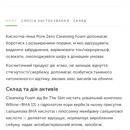
ОПИС
СПОСІБ ЗАСТОСУВАННЯ
СКЛАД
Кислотна пінка Pore Zero Cleansing Foam допомагає
боротися з розширеними порами, м'яко відлущувати,
видаляти забруднення, вирівнювати тон/мікрорельєф,
освіжати, омолоджувати шкіру в домашніх умовах.
Косметичний продукт діє м'яко, не залишає відчуття
стягнутості/свербежу, допомагає позбутися тьмяного
«втомленого» відтінку, вікових змін, висипів на обличчі.
Склад та дія активів
Cleansing Foam від Be The Skin містить унікальний комплекс
Willow–BHA 1% з гідролатом кори верби (в ньому присутня
саліцилова BHA кислота) і ліпосомну мембрану саліцилової
кислоти — делікатно відлущує, нормалізує вироблення
себуму, надає антибактеріальний вплив, запобігає