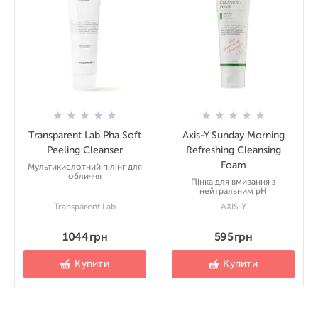
Transparent Lab Pha Soft
Axis-Y Sunday Morning
Peeling Cleanser
Refreshing Cleansing
Foam
Мультикислотний пілінг для
обличчя
Пінка для вмивання з
нейтральним pH
Transparent Lab
AXIS-Y
1044 грн
595 грн
Купити
Купити