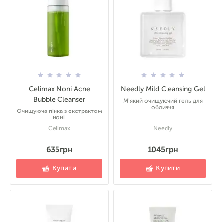
Celimax Noni Acne
Needly Mild Cleansing Gel
Bubble Cleanser
М'який очищуючий гель для
обличчя
Очищуюча пінка з екстрактом
ноні
Celimax
Needly
635 грн
1045 грн
Купити
Купити