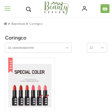
Виробник
Coringco
Coringco
За замовчуванням
12
SALE