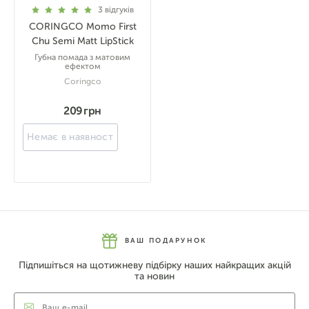
3
відгуків
CORINGCO Momo First
Chu Semi Matt LipStick
Губна помада з матовим
ефектом
Coringco
209 грн
Немає в наявності
ВАШ ПОДАРУНОК
Підпишіться на щотижневу підбірку наших найкращих акцій
та новин