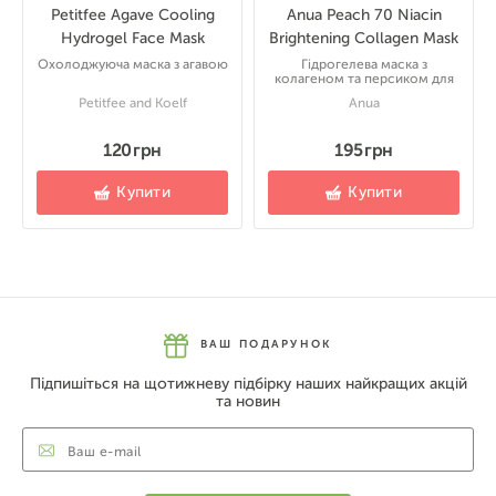
Petitfee Agave Cooling
Anua Peach 70 Niacin
Hydrogel Face Mask
Brightening Collagen Mask
Охолоджуюча маска з агавою
Гідрогелева маска з
колагеном та персиком для
Petitfee and Koelf
Anua
120 грн
195 грн
Купити
Купити
ВАШ ПОДАРУНОК
Підпишіться на щотижневу підбірку наших найкращих акцій
та новин