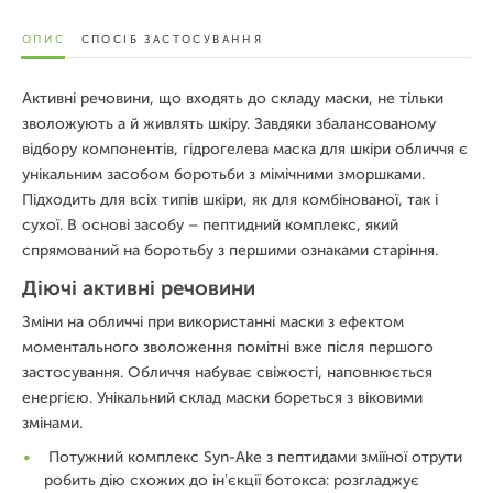
ОПИС
СПОСІБ ЗАСТОСУВАННЯ
Активні речовини, що входять до складу маски, не тільки
зволожують а й живлять шкіру. Завдяки збалансованому
відбору компонентів, гідрогелева маска для шкіри обличчя є
унікальним засобом боротьби з мімічними зморшками.
Підходить для всіх типів шкіри, як для комбінованої, так і
сухої. В основі засобу – пептидний комплекс, який
спрямований на боротьбу з першими ознаками старіння.
Діючі активні речовини
Зміни на обличчі при використанні маски з ефектом
моментального зволоження помітні вже після першого
застосування. Обличчя набуває свіжості, наповнюється
енергією. Унікальний склад маски бореться з віковими
змінами.
Потужний комплекс Syn-Ake з пептидами зміїної отрути
робить дію схожих до ін'єкції ботокса: розгладжує