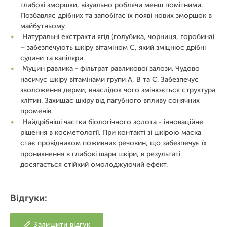
глибокі зморшки, візуально роблячи менш помітними.
Позбавляє дрібних та запобігає їх появі нових зморшок в
майбутньому.
Натуральні екстракти ягід (голубика, чорниця, горобина)
– забезпечують шкіру вітаміном С, який зміцнює дрібні
судини та капіляри.
Муцин равлика - фільтрат равликової залози. Чудово
насичує шкіру вітамінами групи А, В та С. Забезпечує
зволоження дерми, внаслідок чого змінюється структура
клітин. Захищає шкіру від пагубного впливу сонячних
променів.
Найдрібніші частки біологічного золота - інноваційне
рішення в косметології. При контакті зі шкірою маска
стає провідником поживних речовин, що забезпечує їх
проникнення в глибокі шари шкіри, в результаті
досягається стійкий омолоджуючий ефект.
Відгуки:
Залишити відгук