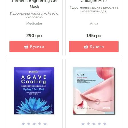
Turmeric Brightening Gel
Collagen Mask
Mask
Гідрогелева маска з рисом та
колагеном для
Гідрогелева маска з койєвою
кислотою
Medicube
Anua
290 грн
195 грн
Купити
Купити