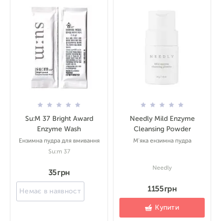
Su:M 37 Bright Award
Needly Mild Enzyme
Enzyme Wash
Cleansing Powder
Ензимна пудра для вмивання
М'яка ензимна пудра
Su:m 37
Needly
35 грн
1155 грн
Немає в наявності
Купити