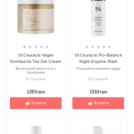
Dr.Ceuracle Vegan
Dr.Ceuracle Pro-Balance
Kombucha Tea Gel Cream
Night Enzyme Wash
Веганський крем-гель з
Очищуюча ензимна пудра
Комбучею
Dr.Ceuracle
Dr.Ceuracle
1265 грн
1310 грн
Купити
Купити