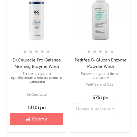
Dr.Ceuracle Pro-Balance
Petitfee B-Glucan Enzyme
Morning Enzyme Wash
Powder Wash
Ензимна пудра з
Ензимна пудра з бета–
пробіотиками для ранкового
глюканом
вмивання
Petitfee and Koelf
Dr.Ceuracle
575 грн
1310 грн
Немає в наявності
Купити