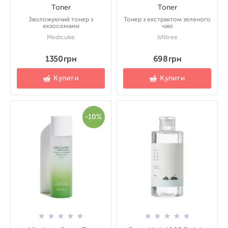
Toner
Toner
Зволожуючий тонер з
Тонер з екстрактом зеленого
екзосомами
чаю
Medicube
IsNtree
1350 грн
698 грн
Купити
Купити
-10%