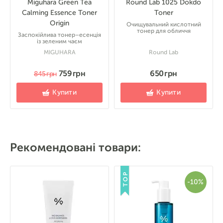
Miguhara Green Tea
Round Lab 1025 Dokdo
Calming Essence Toner
Toner
Origin
Очищувальний кислотний
тонер для обличчя
Заспокійлива тонер–есенція
із зеленим чаєм
MIGUHARA
Round Lab
759 грн
650 грн
845 грн
Купити
Купити
Рекомендовані товари:
TOP
-10%