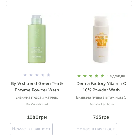
1
відгук(ів)
By Wishtrend Green Tea &
Derma Factory Vitamin C
Enzyme Powder Wash
10% Powder Wash
Ензимна пудра з матчею
Ензимна пудра з вітаміном С
By Wishtrend
Derma Factory
1080 грн
765 грн
Немає в наявності
Немає в наявності