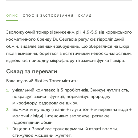
ОПИС
СПОСІБ ЗАСТОСУВАННЯ
СКЛАД
Зволожуючий тонер зі зниженим pH 4,9-5,9 від корейського
косметичного бренду Dr. Ceuracle регулює гідроліпідний
обмін, видаляє залишки забруднень, що збереглися на шкірі
після вмивання, бореться з естетичними недосконалостями,
відновлює природну мікрофлору та захисні функції шкіри.
Склад та переваги
Балансуючий Biotics Toner містить:
унікальний комплекс із 5 пробіотиків. Знижує чутливість,
покращує захисні функції, нормалізує природну
мікрофлору, оздоровлює шкіру.
Біоміметичну воду (теанін + глутатіон + мінеральна вода +
молочні ліпіди). Інтенсивно зволожує, регулює
гідроліпідний обмін.
Гліцерин. Запобігає трансдермальній втраті вологи,
стимулює місцевий імунітет.