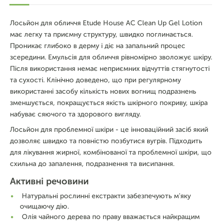
Лосьйон для обличчя Etude House AC Clean Up Gel Lotion
має легку та приємну структуру, швидко поглинається.
Проникає глибоко в дерму і діє на запальний процес
зсередини. Емульсія для обличчя рівномірно зволожує шкіру.
Після використання немає неприємних відчуттів стягнутості
та сухості. Клінічно доведено, що при регулярному
використанні засобу кількість нових вогнищ подразнень
зменшується, покращується якість шкірного покриву, шкіра
набуває сяючого та здорового вигляду.
Лосьйон для проблемної шкіри - це інноваційний засіб який
дозволяє швидко та повністю позбутися вугрів. Підходить
для лікування жирної, комбінованої та проблемної шкіри, що
схильна до запалення, подразнення та висипання.
Активні речовини
Натуральні рослинні екстракти забезпечують м'яку
очищаючу дію.
Олія чайного дерева по праву вважається найкращим