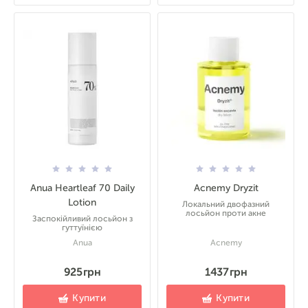
Anua Heartleaf 70 Daily
Acnemy Dryzit
Lotion
Локальний двофазний
лосьйон проти акне
Заспокійливий лосьйон з
гуттуїнією
Anua
Acnemy
925 грн
1437 грн
Купити
Купити