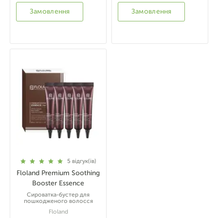
Замовлення
Замовлення
5
відгук(ів)
Floland Premium Soothing
Booster Essence
Сироватка-бустер для
пошкодженого волосся
Floland