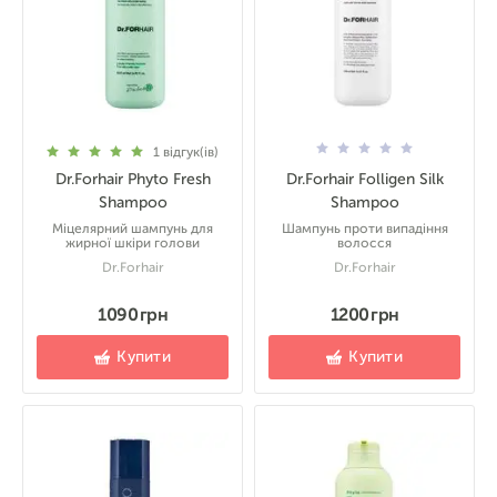
1
відгук(ів)
Dr.Forhair Phyto Fresh
Dr.Forhair Folligen Silk
Shampoo
Shampoo
Міцелярний шампунь для
Шампунь проти випадіння
жирної шкіри голови
волосся
Dr.Forhair
Dr.Forhair
1090 грн
1200 грн
Купити
Купити