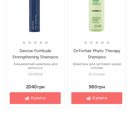
Davroe Fortitude
Dr.Forhair Phyto Therapy
Strengthening Shampoo
Shampoo
Зміцнюючий шампунь для
Шампунь для чутливої шкіри
волосся
голови
DAVROE
Dr.Forhair
2040 грн
980 грн
Купити
Купити