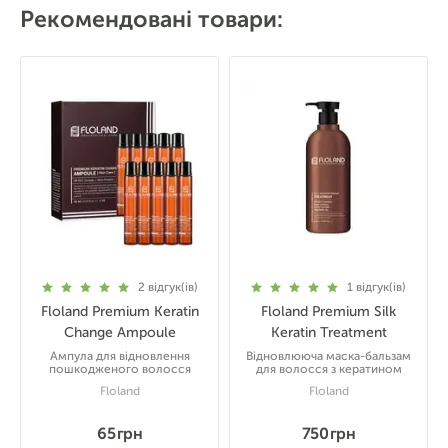
Рекомендовані товари:
2
відгук(ів)
1
відгук(ів)
Floland Premium Keratin
Floland Premium Silk
Change Ampoule
Keratin Treatment
Ампула для відновлення
Відновлююча маска-бальзам
пошкодженого волосся
для волосся з кератином
Floland
Floland
65 грн
750 грн