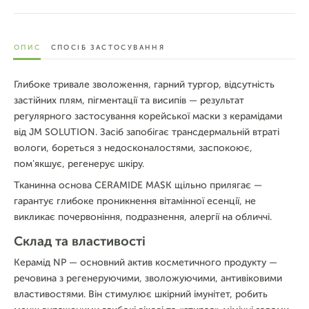
ОПИС
СПОСІБ ЗАСТОСУВАННЯ
Глибоке тривале зволоження, гарний тургор, відсутність
застійних плям, пігментації та висипів — результат
регулярного застосування корейської маски з керамідами
від JM SOLUTION. Засіб запобігає трансдермальній втраті
вологи, бореться з недосконалостями, заспокоює,
пом'якшує, регенерує шкіру.
Тканинна основа CERAMIDE MASK щільно прилягає —
гарантує глибоке проникнення вітамінної есенції, не
викликає почервоніння, подразнення, алергії на обличчі.
Склад та властивості
Керамід NP — основний актив косметичного продукту —
речовина з регенеруючими, зволожуючими, антивіковими
властивостями. Він стимулює шкірний імунітет, робить