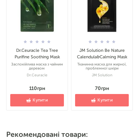
Dr.Ceuracle Tea Tree
JM Solution Be Nature
Purifine Soothing Mask
Calendula&Calming Mask
Заспокійлива маска з чайним
Тканинна маска для жирної,
деревом
проблемної шкіри
Dr.Ceuracle
JM Solution
110 грн
70 грн
Купити
Купити
Рекомендовані товари: