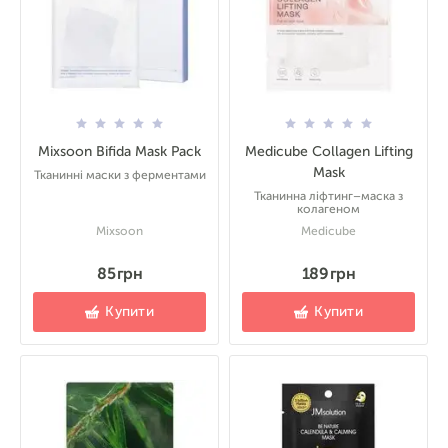
Mixsoon Bifida Mask Pack
Medicube Collagen Lifting
Mask
Тканинні маски з ферментами
Тканинна ліфтинг–маска з
колагеном
Mixsoon
Medicube
85 грн
189 грн
Купити
Купити