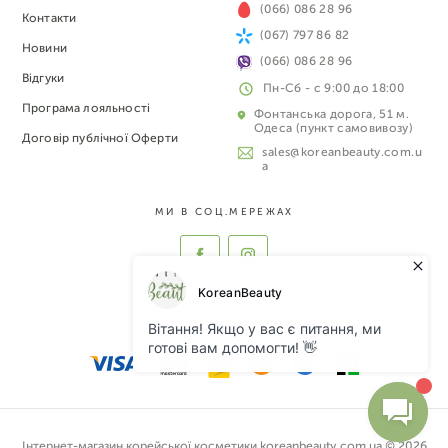
(066) 086 28 96
Контакти
(067) 797 86 82
Новини
(066) 086 28 96
Відгуки
Пн-Сб - с 9:00 до 18:00
Програма лояльності
Фонтанська дорога, 51 м.
Одеса (пункт самовивозу)
Договір публічної Оферти
sales@koreanbeauty.com.u
a
МИ В СОЦ.МЕРЕЖАХ
ПРИЙМАЄМО ДО ОПЛАТИ:
Інтернет-магазин корейської косметики koreanbeauty.com.ua © 2026