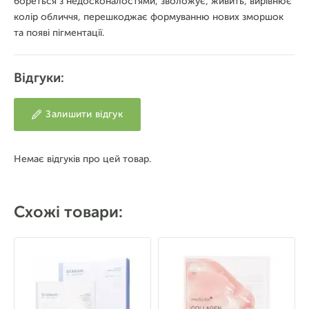
бореться з недосконалостями, зволожує, живить, вирівнює
колір обличчя, перешкоджає формуванню нових зморшок
та появі пігментації.
Відгуки:
Залишити відгук
Немає відгуків про цей товар.
Схожі товари: