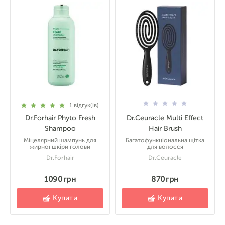
1
відгук(ів)
Dr.Forhair Phyto Fresh
Dr.Ceuracle Multi Effect
Shampoo
Hair Brush
Міцелярний шампунь для
Багатофункціональна щітка
жирної шкіри голови
для волосся
Dr.Forhair
Dr.Ceuracle
1090 грн
870 грн
Купити
Купити