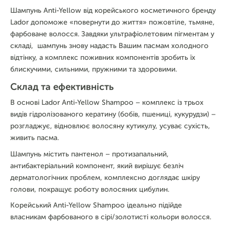
Шампунь Anti-Yellow від корейського косметичного бренду
Lador допоможе «повернути до життя» пожовтіле, тьмяне,
фарбоване волосся. Завдяки ультрафіолетовим пігментам у
складі, шампунь знову надасть Вашим пасмам холодного
відтінку, а комплекс поживних компонентів зробить їх
блискучими, сильними, пружними та здоровими.
Склад та ефективність
В основі Lador Anti-Yellow Shampoo – комплекс із трьох
видів гідролізованого кератину (бобів, пшениці, кукурудзи) –
розгладжує, відновлює волосяну кутикулу, усуває сухість,
живить пасма.
Шампунь містить пантенол – протизапальний,
антибактеріальний компонент, який вирішує безліч
дерматологічних проблем, комплексно доглядає шкіру
голови, покращує роботу волосяних цибулин.
Корейський Anti-Yellow Shampoo ідеально підійде
власникам фарбованого в сірі/золотисті кольори волосся.