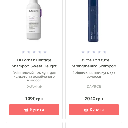
Dr.Forhair Heritage
Davroe Fortitude
Shampoo Sweet Delight
Strengthening Shampoo
Зміцнюючий шампунь для
Зміцнюючий шампунь для
ламкого та ослабленого
волосся
волосся
Dr.Forhair
DAVROE
1090 грн
2040 грн
Купити
Купити