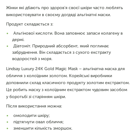
Жінки які дбають про здоров'я своєї шкіри часто люблять
використовувати в своєму догдяді альгінатні маски.
Продукт складається з:
Альгінової кислоти. Вона заповнює запаси колагену в
дермі.
Діатоміт. Природний абсорбент, який поглинає
забруднення. Він складається з сухого екстракту
водоростей з моря.
Lindsay Luxury 24K Gold Magic Mask – альгінатна маска для
обличчя з колоїдним золотом. Корейські виробники
доповнили склад класичного продукту золотим екстрактом.
Це робить маску з колоїдним екстрактом чудовим засобом
у боротьбі зі старінням шкіри.
Після використання можна:
омолодити шкіру;
підтягнути овал обличчя;
зменшити кількість зморшок.