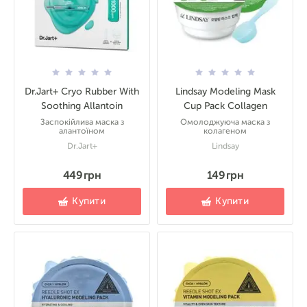
Dr.Jart+ Cryo Rubber With
Lindsay Modeling Mask
Soothing Allantoin
Cup Pack Collagen
Заспокійлива маска з
Омолоджуюча маска з
алантоїном
колагеном
Dr.Jart+
Lindsay
449 грн
149 грн
Купити
Купити