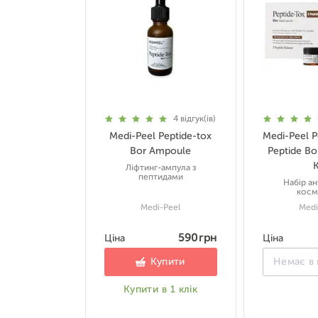
4
відгук(ів)
Medi-Peel Peptide-tox
Medi-Peel P
Bor Ampoule
Peptide Bo
K
Ліфтинг-ампула з
пептидами
Набір ан
косм
Medi-Peel
Medi
590 грн
Ціна
Ціна
Купити
Немає в 
Купити в 1 клік