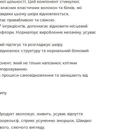
ізної щільності. Цей компонент стимулює
ласних еластичних волокон та білків, які
Завдяки цьому шкіра відновлюється,
тає привабливою та свіжою.
інгредієнтів, допомагає відновити місцевий
рофлори. Нормалізує вироблення меланіну, усуває
 підтягує та розгладжує шкіру.
 відновлює структуру та нормальний білковий
нент, який не тільки наповнює клітини
випаровуванню.
ь процеси самовідновлення та захищають від
ипу.
родукт зволожує, живить, усуває відчуття
ікрорельєф, сприяє усуненню зморшок. Швидко
вого, сяючого вигляду.