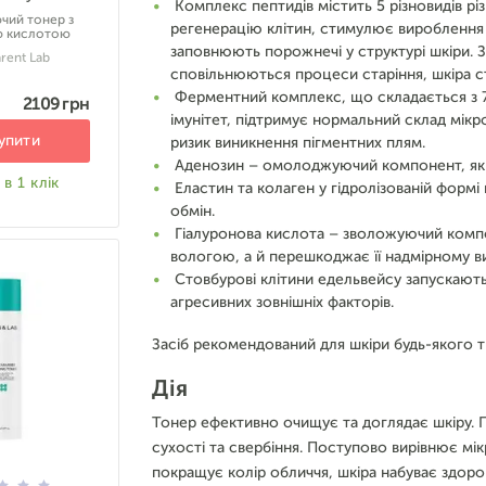
Комплекс пептидів містить 5 різновидів р
чий тонер з
регенерацію клітин, стимулює вироблення в
 кислотою
заповнюють порожнечі у структурі шкіри. 
rent Lab
сповільнюються процеси старіння, шкіра с
Ферментний комплекс, що складається з 7 
2109 грн
імунітет, підтримує нормальний склад мік
упити
ризик виникнення пігментних плям.
Аденозин – омолоджуючий компонент, який
в 1 клік
Еластин та колаген у гідролізованій формі
обмін.
Гіалуронова кислота – зволожуючий компо
вологою, а й перешкоджає її надмірному 
Стовбурові клітини едельвейсу запускают
агресивних зовнішніх факторів.
Засіб рекомендований для шкіри будь-якого т
Дія
Тонер ефективно очищує та доглядає шкіру. П
сухості та свербіння. Поступово вирівнює м
покращує колір обличчя, шкіра набуває здоро