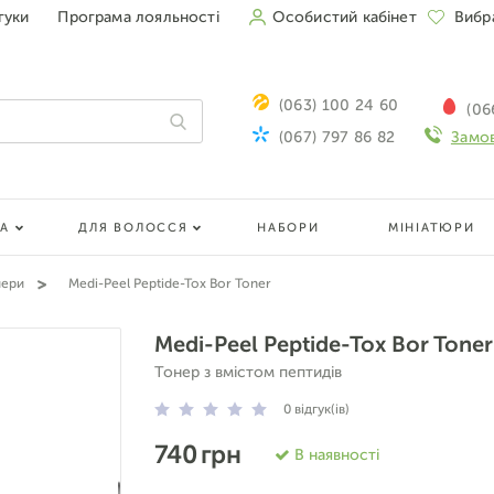
гуки
Програма лояльності
Особистий кабінет
Вибр
(063) 100 24 60
(06
(067) 797 86 82
Замов
ЛА
ДЛЯ ВОЛОССЯ
НАБОРИ
МІНІАТЮРИ
нери
Medi-Peel Peptide-Tox Bor Toner
Medi-Peel Peptide-Tox Bor Toner
Тонер з вмістом пептидів
0
відгук(ів)
740 грн
В наявності