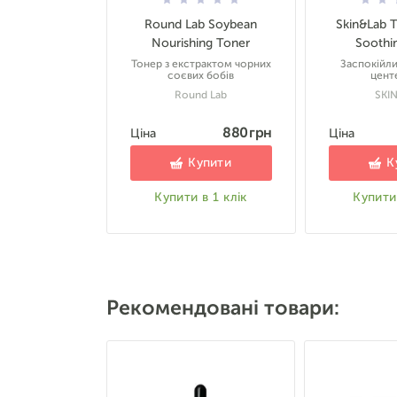
Round Lab Soybean
Skin&Lab Tr
Nourishing Toner
Soothi
Тонер з екстрактом чорних
Заспокійли
соєвих бобів
цент
Round Lab
SKI
880 грн
Ціна
Ціна
Купити
К
Купити в 1 клік
Купити 
Рекомендовані товари: