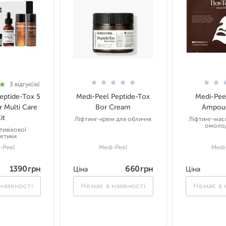
3
відгук(ів)
eptide-Tox 5
Medi-Peel Peptide-Tox
Medi-Pee
r Multi Care
Bor Cream
Ampoul
it
Ліфтинг-крем для обличчя
Ліфтинг-мас
омоло
тивікової
етики
-Peel
Medi-Peel
Medi
1390 грн
660 грн
Ціна
Ціна
наявності
Немає в наявності
Немає в 