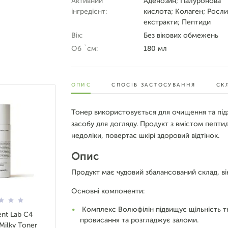
Активний
Аденозин; Гіалуронова
інгредієнт:
кислота; Колаген; Росли
екстракти; Пептиди
Вік:
Без вікових обмежень
Об `єм:
180 мл
ОПИС
СПОСІБ ЗАСТОСУВАННЯ
СК
Тонер використовується для очищення та під
засобу для догляду. Продукт з вмістом пепти
недоліки, повертає шкірі здоровий відтінок.
Опис
Продукт має чудовий збалансований склад, в
Основні компоненти:
Комплекс Волюфілін підвищує щільність тк
ent Lab C4
провисання та розгладжує заломи.
Milky Toner