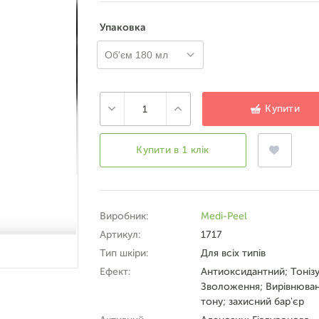
Упаковка
Об'єм 180 мл
Купити
Купити в 1 клік
Виробник:
Medi-Peel
Артикул:
1717
Тип шкіри:
Для всіх типів
Ефект:
Антиоксидантний; Тоніз
Зволоження; Вирівнюва
тону; захисний бар'єр