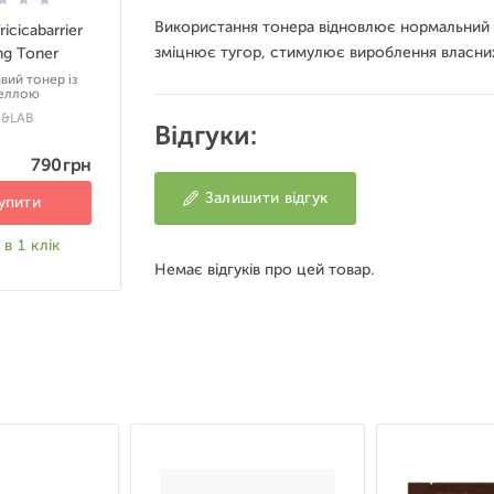
Використання тонера відновлює нормальний 
icicabarrier
зміцнює тугор, стимулює вироблення власни
ng Toner
вий тонер із
еллою
N&LAB
Відгуки:
790 грн
Залишити відгук
упити
в 1 клік
Немає відгуків про цей товар.