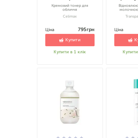
Кремовий тонер для
Відновлюю
обличчя
молочною
Celimax
Transpa
795 грн
Ціна
Ціна
Купити
К
Купити в 1 клік
Купити 