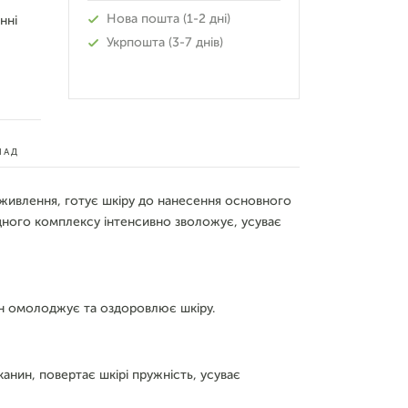
Нова пошта (1-2 дні)
нні
Укрпошта (3-7 днів)
ЛАД
живлення, готує шкіру до нанесення основного
дного комплексу інтенсивно зволожує, усуває
ін омолоджує та оздоровлює шкіру.
анин, повертає шкірі пружність, усуває