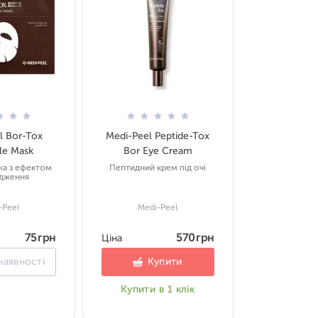
l Bor-Tox
Medi-Peel Peptide-Tox
e Mask
Bor Eye Cream
ка з ефектом
Пептидний крем під очі
дження
-Peel
Medi-Peel
75 грн
570 грн
Ціна
наявності
Купити
Купити в 1 клік