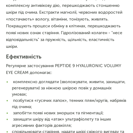
комплексну антивікову дію, перешкоджають стоншенню
шкіри під очима. Екстракти магнолії, червоних водоростей
«постачають» вологу, вітаміни, тонізують, живлять.
Покращують процеси обміну в клітинах, перешкоджають
появі нових ознак старіння. Гідролізований колаген - "несе
відповідальність" за пружність, щільність, еластичність
шкіри.
Ефективність
Регулярне застосування PEPTIDE 9 HYALURONIC VOLUMY
EYE CREAM допомагає:
комплексно доглядати (зволожувати, живити, захищати,
регенерувати) за ніжною шкірою повік у домашніх
умовах;
позбутися «гусячих лапок», темних плям/кругів, набряків
під очима;
запобігти появі нових зморшок та пігментації;
захищати шкіру від «атак» ультрафіолету та інших
агресивних факторів довкілля;
сповільнювати старіння, надати шкірі свіжого вигляду та