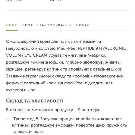
ОПИС
СПОСІБ ЗАСТОСУВАННЯ
СКЛАД
Омолоджуючий крем для повік з пептидами та
гіалуроновою кислотою Medi-Peel PEPTIDE 9 HYALURONIC
VOLUMY EYE CREAM усуває темні плями/набряки,
розгладжує мімічні зморшки, глибоко зволожує, живить,
захищає, регенерує клітини та сповільнює старіння шкіри.
Завдяки натуральному складу та «робочій» гіпоалергенній
формулі пептидний крем від Medi-Peel підходить для
чутливої шкіри.
Склад та властивості
В основі косметичного продукту – 9 пептидів:
Трипептид 5. Запускає процес вироблення колагену в
клітинах, розгладжує зморшки, повертає шкірі пружність
та еластичність.