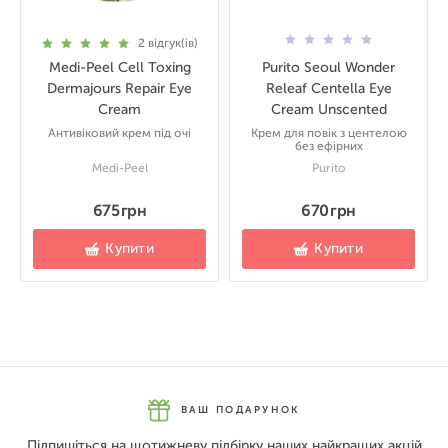
2
відгук(ів)
Medi-Peel Cell Toxing
Purito Seoul Wonder
Dermajours Repair Eye
Releaf Centella Eye
Cream
Cream Unscented
Антивіковий крем під очі
Крем для повік з центелою
без ефірних
Medi-Peel
Purito
675 грн
670 грн
Купити
Купити
ВАШ ПОДАРУНОК
Підпишіться на щотижневу підбірку наших найкращих акцій