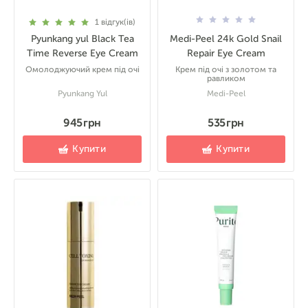
1
відгук(ів)
Pyunkang yul Black Tea
Medi-Peel 24k Gold Snail
Time Reverse Eye Cream
Repair Eye Cream
Омолоджуючий крем під очі
Крем під очі з золотом та
равликом
Pyunkang Yul
Medi-Peel
945 грн
535 грн
Купити
Купити