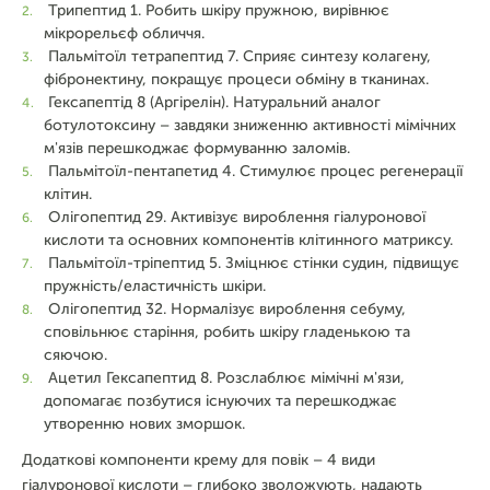
Трипептид 1. Робить шкіру пружною, вирівнює
мікрорельєф обличчя.
Пальмітоїл тетрапептид 7. Сприяє синтезу колагену,
фібронектину, покращує процеси обміну в тканинах.
Гексапептід 8 (Аргірелін). Натуральний аналог
ботулотоксину – завдяки зниженню активності мімічних
м'язів перешкоджає формуванню заломів.
Пальмітоїл-пентапетид 4. Стимулює процес регенерації
клітин.
Олігопептид 29. Активізує вироблення гіалуронової
кислоти та основних компонентів клітинного матриксу.
Пальмітоїл-тріпептид 5. Зміцнює стінки судин, підвищує
пружність/еластичність шкіри.
Олігопептид 32. Нормалізує вироблення себуму,
сповільнює старіння, робить шкіру гладенькою та
сяючою.
Ацетил Гексапептид 8. Розслаблює мімічні м'язи,
допомагає позбутися існуючих та перешкоджає
утворенню нових зморшок.
Додаткові компоненти крему для повік – 4 види
гіалуронової кислоти – глибоко зволожують, надають