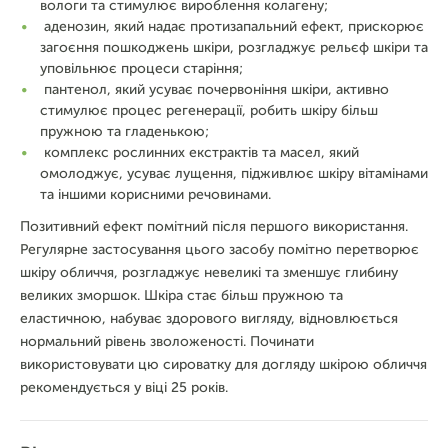
вологи та стимулює вироблення колагену;
аденозин, який надає протизапальний ефект, прискорює
загоєння пошкоджень шкіри, розгладжує рельєф шкіри та
уповільнює процеси старіння;
пантенол, який усуває почервоніння шкіри, активно
стимулює процес регенерації, робить шкіру більш
пружною та гладенькою;
комплекс рослинних екстрактів та масел, який
омолоджує, усуває лущення, підживлює шкіру вітамінами
та іншими корисними речовинами.
Позитивний ефект помітний після першого використання.
Регулярне застосування цього засобу помітно перетворює
шкіру обличчя, розгладжує невеликі та зменшує глибину
великих зморшок. Шкіра стає більш пружною та
еластичною, набуває здорового вигляду, відновлюється
нормальний рівень зволоженості. Починати
використовувати цю сироватку для догляду шкірою обличчя
рекомендується у віці 25 років.