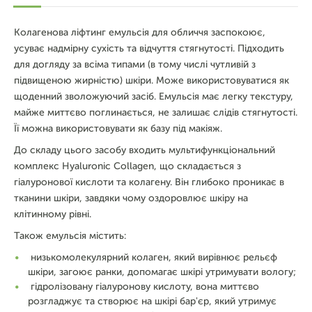
Колагенова ліфтинг емульсія для обличчя заспокоює,
усуває надмірну сухість та відчуття стягнутості. Підходить
для догляду за всіма типами (в тому числі чутливій з
підвищеною жирністю) шкіри. Може використовуватися як
щоденний зволожуючий засіб. Емульсія має легку текстуру,
майже миттєво поглинається, не залишає слідів стягнутості.
Її можна використовувати як базу під макіяж.
До складу цього засобу входить мультифункціональний
комплекс Hyaluronic Collagen, що складається з
гіалуронової кислоти та колагену. Він глибоко проникає в
тканини шкіри, завдяки чому оздоровлює шкіру на
клітинному рівні.
Також емульсія містить:
низькомолекулярний колаген, який вирівнює рельєф
шкіри, загоює ранки, допомагає шкірі утримувати вологу;
гідролізовану гіалуронову кислоту, вона миттєво
розгладжує та створює на шкірі бар'єр, який утримує