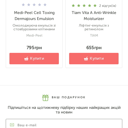
2
відгук(ів)
Medi-Peel Cell Toxing
Tiam Vita A Anti-Wrinkle
Dermajours Emulsion
Moisturizer
Омолоджуюча емульсія зі
Ліфтінг-емульсія з
стовбуровими клітинами
ретинолом
Medi-Peel
TIAM
795 грн
655 грн
Купити
Купити
ВАШ ПОДАРУНОК
Підпишіться на щотижневу підбірку наших найкращих акцій
та новин