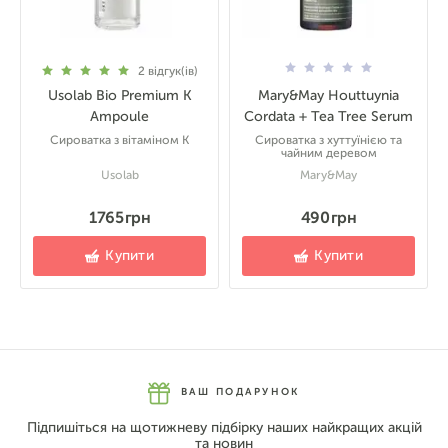
2
відгук(ів)
Usolab Bio Premium K
Mary&May Houttuynia
Ampoule
Cordata + Tea Tree Serum
Сироватка з вітаміном К
Сироватка з хуттуїнією та
чайним деревом
Usolab
Mary&May
1765 грн
490 грн
Купити
Купити
ВАШ ПОДАРУНОК
Підпишіться на щотижневу підбірку наших найкращих акцій
та новин