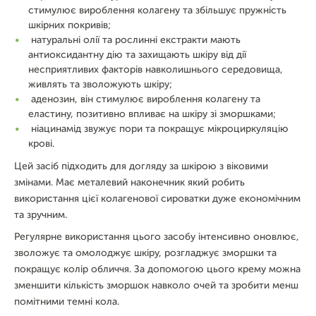
стимулює вироблення колагену та збільшує пружність
шкірних покривів;
натуральні олії та рослинні екстракти мають
антиоксидантну дію та захищають шкіру від дії
несприятливих факторів навколишнього середовища,
живлять та зволожують шкіру;
аденозин, він стимулює вироблення колагену та
еластину, позитивно впливає на шкіру зі зморшками;
ніацинамід звужує пори та покращує мікроциркуляцію
крові.
Цей засіб підходить для догляду за шкірою з віковими
змінами. Має металевий наконечник який робить
використання цієї колагенової сироватки дуже економічним
та зручним.
Регулярне використання цього засобу інтенсивно оновлює,
зволожує та омолоджує шкіру, розгладжує зморшки та
покращує колір обличчя. За допомогою цього крему можна
зменшити кількість зморшок навколо очей та зробити менш
помітними темні кола.