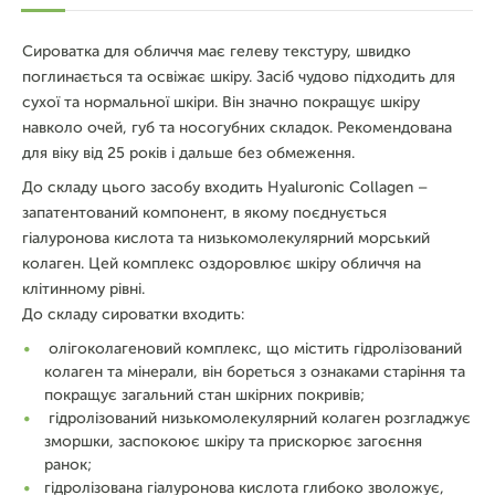
Сироватка для обличчя має гелеву текстуру, швидко
поглинається та освіжає шкіру. Засіб чудово підходить для
сухої та нормальної шкіри. Він значно покращує шкіру
навколо очей, губ та носогубних складок. Рекомендована
для віку від 25 років і дальше без обмеження.
До складу цього засобу входить Hyaluronic Collagen –
запатентований компонент, в якому поєднується
гіалуронова кислота та низькомолекулярний морський
колаген. Цей комплекс оздоровлює шкіру обличчя на
клітинному рівні.
До складу сироватки входить:
олігоколагеновий комплекс, що містить гідролізований
колаген та мінерали, він бореться з ознаками старіння та
покращує загальний стан шкірних покривів;
гідролізований низькомолекулярний колаген розгладжує
зморшки, заспокоює шкіру та прискорює загоєння
ранок;
гідролізована гіалуронова кислота глибоко зволожує,