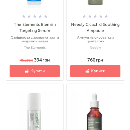
The Elements Blemish
Needly Cicachid Soothing
Targeting Serum
Ampoule
Саліцилова сироватка проти
Ампульна сироватка з
недоліків шкіри
центелою
The Elements
Needly
394 грн
760 грн
492 грн
Купити
Купити