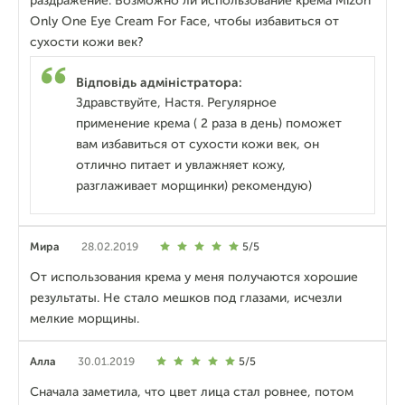
раздражение. Возможно ли использование крема Mizon
Only One Eye Cream For Face, чтобы избавиться от
сухости кожи век?
Відповідь адміністратора:
Здравствуйте, Настя. Регулярное
применение крема ( 2 раза в день) поможет
вам избавиться от сухости кожи век, он
отлично питает и увлажняет кожу,
разглаживает морщинки) рекомендую)
Мира
28.02.2019
5/5
От использования крема у меня получаются хорошие
результаты. Не стало мешков под глазами, исчезли
мелкие морщины.
Алла
30.01.2019
5/5
Сначала заметила, что цвет лица стал ровнее, потом