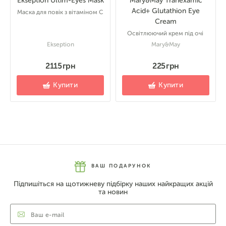
Ekseption Ultim-Eyes Mask
Mary&May Tranexamic
Acid+ Glutathion Eye
Маска для повік з вітаміном С
Cream
Освітлюючий крем під очі
Ekseption
Mary&May
2115 грн
225 грн
Купити
Купити
ВАШ ПОДАРУНОК
Підпишіться на щотижневу підбірку наших найкращих акцій
та новин