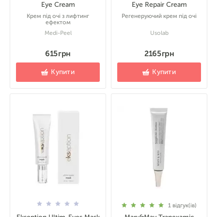
Eye Cream
Eye Repair Cream
Крем під очі з лифтинг
Регенеруючий крем під очі
ефектом
Medi-Peel
Usolab
615 грн
2165 грн
Купити
Купити
1
відгук(ів)