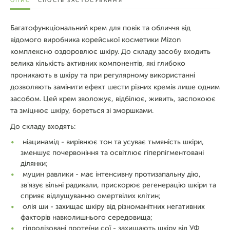
ОПИС
СПОСІБ ЗАСТОСУВАННЯ
Багатофункціональний крем для повік та обличчя від
відомого виробника корейської косметики Mizon
комплексно оздоровлює шкіру. До складу засобу входить
велика кількість активних компонентів, які глибоко
проникають в шкіру та при регулярному використанні
дозволяють замінити ефект шести різних кремів лише одним
засобом. Цей крем зволожує, відбілює, живить, заспокоює
та зміцнює шкіру, бореться зі зморшками.
До складу входять:
ніацинамід - вирівнює тон та усуває тьмяність шкіри,
зменшує почервоніння та освітлює гіперпігментовані
ділянки;
муцин равлики - має інтенсивну протизапальну дію,
зв'язує вільні радикали, прискорює регенерацію шкіри та
сприяє відлущуванню омертвілих клітин;
олія ши - захищає шкіру від різноманітних негативних
факторів навколишнього середовища;
гідролізовані протеїни сої - захищають шкіру від УФ