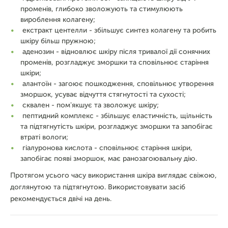
променів, глибоко зволожують та стимулюють
вироблення колагену;
екстракт центелли - збільшує синтез колагену та робить
шкіру більш пружною;
аденозин - відновлює шкіру після тривалої дії сонячних
променів, розгладжує зморшки та сповільнює старіння
шкіри;
алантоїн - загоює пошкодження, сповільнює утворення
зморшок, усуває відчуття стягнутості та сухості;
сквален - пом'якшує та зволожує шкіру;
пептидний комплекс - збільшує еластичність, щільність
та підтягнутість шкіри, розгладжує зморшки та запобігає
втраті вологи;
гіалуронова кислота - сповільнює старіння шкіри,
запобігає появі зморшок, має ранозагоювальну дію.
Протягом усього часу використання шкіра виглядає свіжою,
доглянутою та підтягнутою. Використовувати засіб
рекомендується двічі на день.