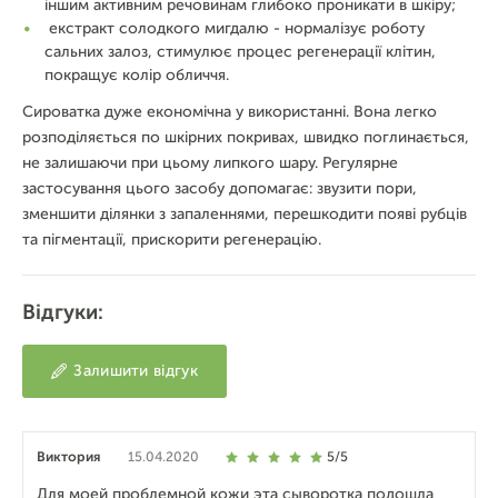
іншим активним речовинам глибоко проникати в шкіру;
екстракт солодкого мигдалю - нормалізує роботу
сальних залоз, стимулює процес регенерації клітин,
покращує колір обличчя.
Сироватка дуже економічна у використанні. Вона легко
розподіляється по шкірних покривах, швидко поглинається,
не залишаючи при цьому липкого шару. Регулярне
застосування цього засобу допомагає: звузити пори,
зменшити ділянки з запаленнями, перешкодити появі рубців
та пігментації, прискорити регенерацію.
Відгуки:
Залишити відгук
Виктория
15.04.2020
5/5
Для моей проблемной кожи эта сыворотка подошла