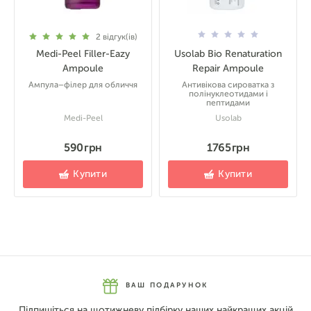
2
відгук(ів)
Medi-Peel Filler-Eazy
Usolab Bio Renaturation
Ampoule
Repair Ampoule
Ампула–філер для обличчя
Антивікова сироватка з
полінуклеотидами і
пептидами
Medi-Peel
Usolab
590 грн
1765 грн
Купити
Купити
ВАШ ПОДАРУНОК
Підпишіться на щотижневу підбірку наших найкращих акцій