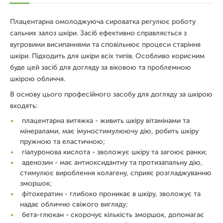
Плацентарна омолоджуюча сироватка регулює роботу
сальних залоз шкіри. Засіб ефективно справляється з
вугровими висипаннями та сповільнює процеси старіння
шкіри. Підходить для шкіри всіх типів. Особливо корисним
буде цей засіб для догляду за віковою та проблемною
шкірою обличчя.
В основу цього професійного засобу для догляду за шкірою
входять:
плацентарна витяжка - живить шкіру вітамінами та
мінералами, має імуностимулюючу дію, робить шкіру
пружною та еластичною;
гіалуронова кислота - зволожує шкіру та загоює ранки;
аденозин - має антиоксидантну та протизапальну дію,
стимулює вироблення колагену, сприяє розгладжуванню
зморшок;
фітокератин - глибоко проникає в шкіру, зволожує та
надає обличчю свіжого вигляду;
бета-глюкан - скорочує кількість зморшок, допомагає