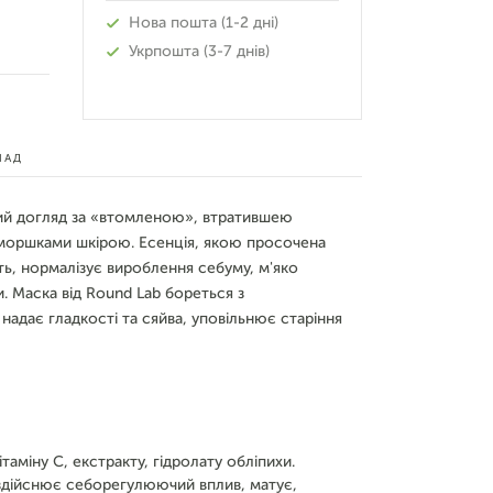
Нова пошта (1-2 дні)
Укрпошта (3-7 днів)
ЛАД
ий догляд за «втомленою», втратившею
 зморшками шкірою. Есенція, якою просочена
ь, нормалізує вироблення себуму, м'яко
и. Маска від Round Lab бореться з
дає гладкості та сяйва, уповільнює старіння
ітаміну С, екстракту, гідролату обліпихи.
 здійснює себорегулюючий вплив, матує,