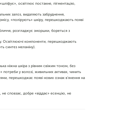
«шліфує», освітлює постакне, пігментацію,
альних залоз, видаляють забруднення,
ермісу, «полірують» шкіру, перешкоджають появі
обличчя, розгладжує зморшки, бореться з
оту. Освітлюючі компоненти, перешкоджають
ь синтез меланіну).
ька ніжна шкіра з рівним свіжим тоном, без
» потреби у волозі, живильних активах, чинить
ями, перешкоджає появі нових ознак в'янення на
, не сповзає, добре «віддає» есенцію, не