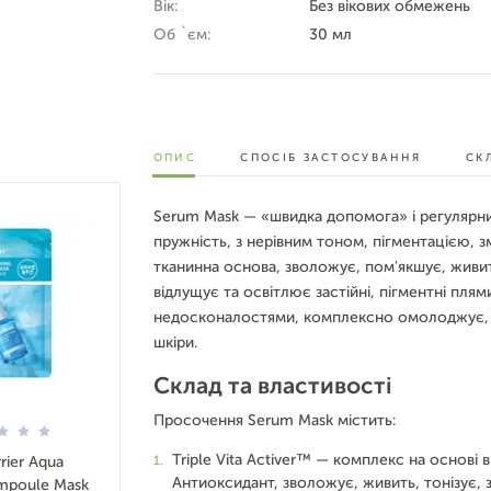
Вік:
Без вікових обмежень
Об `єм:
30 мл
ОПИС
СПОСІБ ЗАСТОСУВАННЯ
СК
Serum Mask — «швидка допомога» і регулярн
пружність, з нерівним тоном, пігментацією,
тканинна основа, зволожує, пом'якшує, живит
відлущує та освітлює застійні, пігментні плям
недосконалостями, комплексно омолоджує, на
шкіри.
Склад та властивості
Просочення Serum Mask містить:
Triple Vita Activer™ — комплекс на основі в
rier Aqua
Антиоксидант, зволожує, живить, тонізує,
mpoule Mask