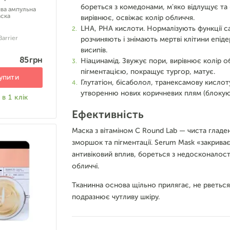
бореться з комедонами, м'яко відлущує та 
ва ампульна
ска
вирівнює, освіжає колір обличчя.
LHA, PHA кислоти. Нормалізують функції с
Barrier
розчиняють і знімають мертві клітини епід
висипів.
85 грн
Ніацинамід. Звужує пори, вирівнює колір 
пігментацією, покращує тургор, матує.
упити
Глутатіон, бісаболол, транексамову кисл
утворенню нових коричневих плям (блокуют
в 1 клік
Ефективність
Маска з вітаміном С Round Lab — чиста гладен
зморшок та пігментації. Serum Mask «закриває
антивіковий вплив, бореться з недосконалост
обличчі.
Тканинна основа щільно прилягає, не рветься
подразнює чутливу шкіру.