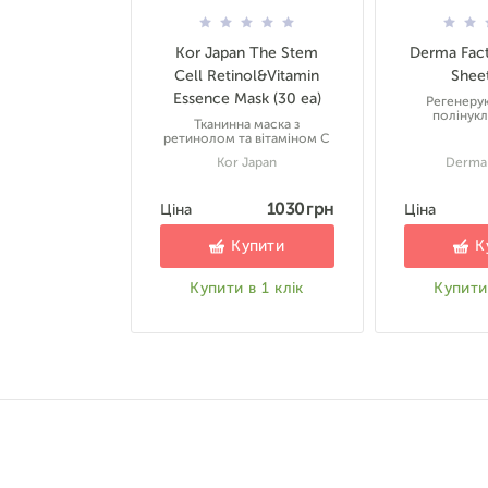
Kor Japan The Stem
Derma Fact
Cell Retinol&Vitamin
Shee
Essence Mask (30 ea)
Регенерую
полінук
Тканинна маска з
ретинолом та вітаміном С
Kor Japan
Derma 
1030 грн
Ціна
Ціна
Купити
К
Купити в 1 клік
Купити 