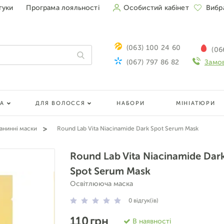
гуки
Програма лояльності
Особистий кабінет
Вибр
(063) 100 24 60
(06
(067) 797 86 82
Замов
ЛА
ДЛЯ ВОЛОССЯ
НАБОРИ
МІНІАТЮРИ
анинні маски
Round Lab Vita Niacinamide Dark Spot Serum Mask
Round Lab Vita Niacinamide Dar
Spot Serum Mask
Освітлююча маска
0
відгук(ів)
110 грн
В наявності