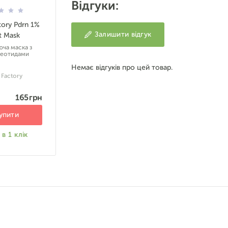
Відгуки:
ory Pdrn 1%
Залишити відгук
t Mask
ча маска з
леотидами
Немає відгуків про цей товар.
Factory
165 грн
упити
в 1 клік