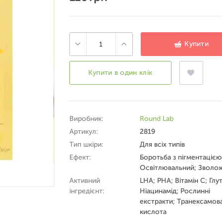
Купити
Купити в один клік
Виробник:
Round Lab
Артикул:
2819
Тип шкіри:
Для всіх типів
Ефект:
Боротьба з пігментацією
Освітлювальний; Зволо
Активний
LHA; PHA; Вітамін C; Глут
інгредієнт:
Ніацинамід; Рослинні
екстракти; Транексамов
кислота