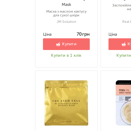
Mask
Заспокійли
ма
Маска з маслом кактусу
для сухої шкіри
JM Solution
Real 
70 грн
Ціна
Ціна
Купити
К
Купити в 1 клік
Купити 