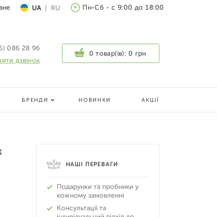
ане
Пн-Сб - с 9:00 до 18:00
UA
|
RU
6) 086 28 96
0 товар(ів):
0 грн
ити дзвінок
БРЕНДИ
НОВИНКИ
АКЦІЇ
k
НАШІ ПЕРЕВАГИ
Подарунки та пробники у
кожному замовленні
Консультації та
індивідуальний підхід до