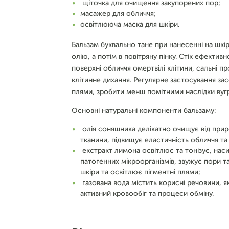
щіточка для очищення закупорених пор;
масажер для обличчя;
освітлююча маска для шкіри.
Бальзам буквально тане при нанесенні на шкі
олію, а потім в повітряну пінку. Стік ефекти
поверхні обличчя омертвілі клітини, сальні п
клітинне дихання. Регулярне застосування зас
плями, зробити менш помітними наслідки вуг
Основні натуральні компоненти бальзаму:
олія соняшника делікатно очищує від прир
тканини, підвищує еластичність обличчя та а
екстракт лимона освітлює та тонізує, нас
патогенних мікроорганізмів, звужує пори т
шкіри та освітлює пігментні плями;
газована вода містить корисні речовини, я
активний кровообіг та процеси обміну.