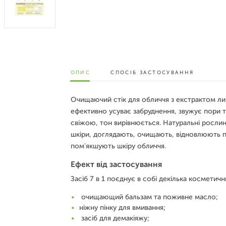
ОПИС
СПОСІБ ЗАСТОСУВАННЯ
Очищаючий стік для обличчя з екстрактом лим
ефективно усуває забруднення, звужує пори т
свіжою, тон вирівнюється. Натуральні росл
шкіри, доглядають, очищають, відновлюють п
пом'якшують шкіру обличчя.
Ефект від застосування
Засіб 7 в 1 поєднує в собі декілька косметичн
очищающий бальзам та поживне масло;
ніжну пінку для вмивання;
засіб для демакіяжу;