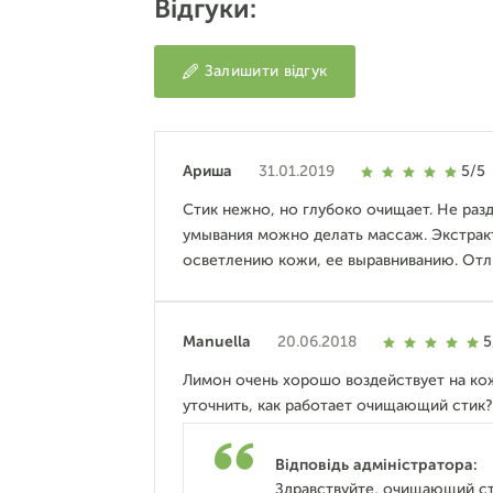
Відгуки:
Залишити відгук
Ариша
31.01.2019
5/5
Стик нежно, но глубоко очищает. Не раз
умывания можно делать массаж. Экстрак
осветлению кожи, ее выравниванию. Отл
Manuella
20.06.2018
5
Лимон очень хорошо воздействует на кож
уточнить, как работает очищающий стик?
Відповідь адміністратора:
Здравствуйте, очищающий ст