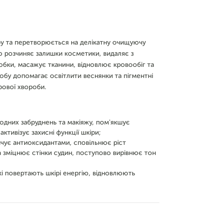
ру та перетворюється на делікатну очищуючу
вно розчиняє залишки косметики, видаляє з
робки, масажує тканини, відновлює кровообіг та
обу допомагає освітлити веснянки та пігментні
рової хвороби.
одних забруднень та макіяжу, пом'якшує
ктивізує захисні функції шкіри;
ичує антиоксидантами, сповільнює ріст
а зміцнює стінки судин, поступово вирівнює тон
кі повертають шкірі енергію, відновлюють