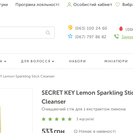
гуки
Програма лояльності
Особистий кабінет
Вибр
(063) 100 24 60
(06
(067) 797 86 82
Замов
ЛА
ДЛЯ ВОЛОССЯ
НАБОРИ
МІНІАТЮРИ
 Lemon Sparkling Stick Cleanser
SECRET KEY Lemon Sparkling Sti
Cleanser
Очищаючий стік для з екстрактом лимона
3
відгук(ів)
533 грн
Немає в наявності