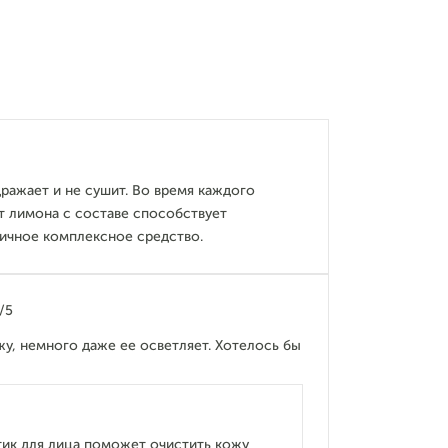
дражает и не сушит. Во время каждого
т лимона с составе способствует
ичное комплексное средство.
/5
у, немного даже ее осветляет. Хотелось бы
ик для лица поможет очистить кожу