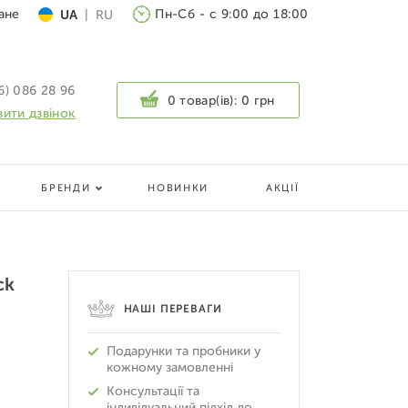
ане
Пн-Сб - с 9:00 до 18:00
UA
|
RU
6) 086 28 96
0 товар(ів):
0 грн
ити дзвінок
БРЕНДИ
НОВИНКИ
АКЦІЇ
ck
НАШІ ПЕРЕВАГИ
Подарунки та пробники у
кожному замовленні
Консультації та
індивідуальний підхід до