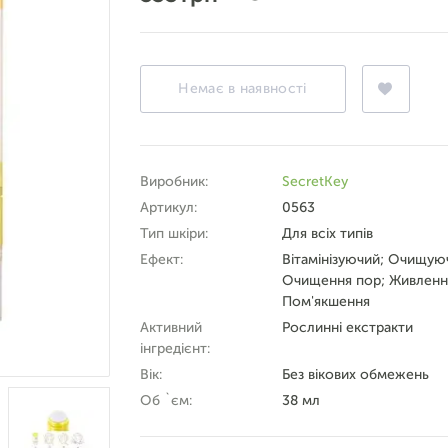
Немає в наявності
Виробник:
SecretKey
Артикул:
0563
Тип шкіри:
Для всіх типів
Ефект:
Вітамінізуючий; Очищую
Очищення пор; Живленн
Пом'якшення
Активний
Рослинні екстракти
інгредієнт:
Вік:
Без вікових обмежень
Об `єм:
38 мл