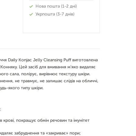
Нова пошта (1-2 дні)
Укрпошта (3-7 днів)
я Daily Konjac Jelly Cleansing Puff виготовлена
 Конняку. Цей засіб для вмивання м'яко видаляє
ого сала, полірує, вирівнює текстуру шкіри.
нення, не травмує, не залишає слідів на обличчі,
дь-якого типу шкіри.
:
крові, покращує обмін речовин та імунітет
идаляє забруднення та «закриває» пори;