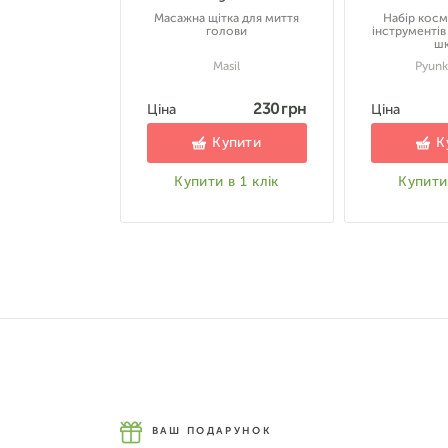
Масажна щітка для миття
Набір косм
голови
інструментів
шк
Masil
Pyunk
230 грн
Ціна
Ціна
Купити
К
Купити в 1 клік
Купити 
ВАШ ПОДАРУНОК