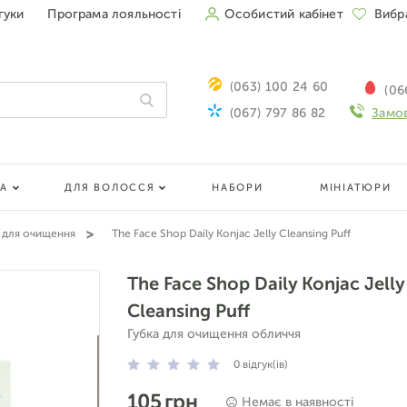
гуки
Програма лояльності
Особистий кабінет
Вибр
(063) 100 24 60
(06
(067) 797 86 82
Замов
ЛА
ДЛЯ ВОЛОССЯ
НАБОРИ
МІНІАТЮРИ
 для очищення
The Face Shop Daily Konjac Jelly Cleansing Puff
The Face Shop Daily Konjac Jelly
Cleansing Puff
Губка для очищення обличчя
0
відгук(ів)
105 грн
Немає в наявності