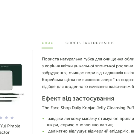
ОПИС
СПОСІБ ЗАСТОСУВАННЯ
Пориста натуральна губка для очищення обличч
з коріння квітки унікальної японської рослини
забруднення, очищає пори від надлишків шкірн
Корейська щітка не викликає алергії та подраз
підійде для щоденного вмивання власницям бу
Ефект від застосування
The Face Shop Daily Konjac Jelly Cleansing Puff
завдяки легкому масажу стимулює приплив 
шкіри, сприяє оновленню клітин;
Yul Pimple
делікатно відлущує відмерлий епідерміс, в
actor