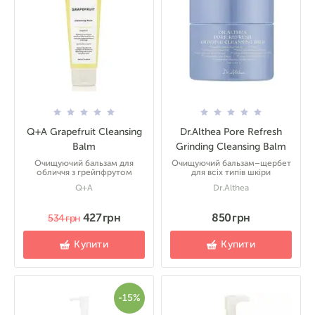
Q+A Grapefruit Cleansing
Dr.Althea Pore Refresh
Balm
Grinding Cleansing Balm
Очищуючий бальзам для
Очищуючий бальзам–щербет
обличчя з грейпфрутом
для всіх типів шкіри
Q+A
Dr.Althea
427 грн
850 грн
534 грн
Купити
Купити
-15%