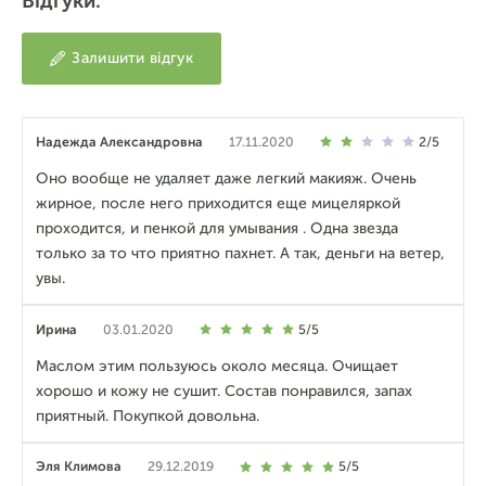
Відгуки:
Залишити відгук
Надежда Александровна
17.11.2020
2/5
Оно вообще не удаляет даже легкий макияж. Очень
жирное, после него приходится еще мицеляркой
проходится, и пенкой для умывания . Одна звезда
только за то что приятно пахнет. А так, деньги на ветер,
увы.
Ирина
03.01.2020
5/5
Маслом этим пользуюсь около месяца. Очищает
хорошо и кожу не сушит. Состав понравился, запах
приятный. Покупкой довольна.
Эля Климова
29.12.2019
5/5