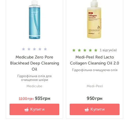
1
відгук(ів)
Medicube Zero Pore
Medi-Peel Red Lacto
Blackhead Deep Cleansing
Collagen Cleansing Oil 2.0
Oil
Гідрофільна очищуюча олія
Гідрофільна олія для
очищення шкіри
Medicube
Medi-Peel
935 грн
950 грн
1100 грн
Купити
Купити