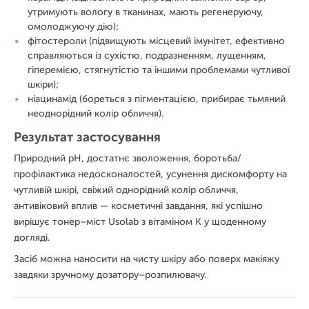
утримують вологу в тканинах, мають регенеруючу,
омолоджуючу дію);
фітостероли (підвищують місцевий імунітет, ефективно
справляються із сухістю, подразненням, лущенням,
гіперемією, стягнутістю та іншими проблемами чутливої
шкіри);
ніацинамід (бореться з пігментацією, прибирає тьмяний
неоднорідний колір обличчя).
Результат застосування
Природний pH, достатнє зволоження, боротьба/
профілактика недосконалостей, усунення дискомфорту на
чутливій шкірі, свіжий однорідний колір обличчя,
антивіковий вплив — косметичні завдання, які успішно
вирішує тонер–міст Usolab з вітаміном К у щоденному
догляді.
Засіб можна наносити на чисту шкіру або поверх макіяжу
завдяки зручному дозатору–розпилювачу.