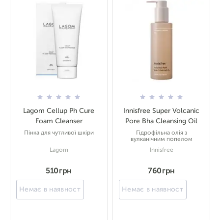
Lagom Cellup Ph Cure
Innisfree Super Volcanic
Foam Cleanser
Pore Bha Cleansing Oil
Пінка для чутливої шкіри
Гідрофільна олія з
вулканічним попелом
Lagom
Innisfree
510 грн
760 грн
Немає в наявності
Немає в наявності