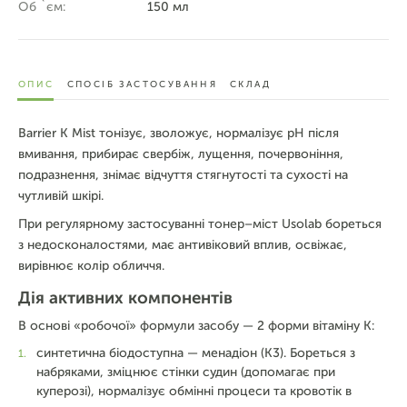
Об `єм:
150 мл
ОПИС
СПОСІБ ЗАСТОСУВАННЯ
СКЛАД
Barrier K Mist тонізує, зволожує, нормалізує pH після
вмивання, прибирає свербіж, лущення, почервоніння,
подразнення, знімає відчуття стягнутості та сухості на
чутливій шкірі.
При регулярному застосуванні тонер–міст Usolab бореться
з недосконалостями, має антивіковий вплив, освіжає,
вирівнює колір обличчя.
Дія активних компонентів
В основі «робочої» формули засобу — 2 форми вітаміну К:
синтетична біодоступна — менадіон (К3). Бореться з
набряками, зміцнює стінки судин (допомагає при
куперозі), нормалізує обмінні процеси та кровотік в