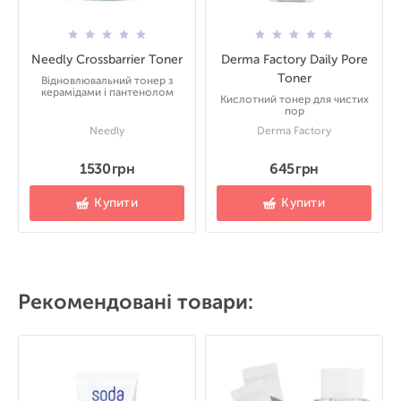
Needly Crossbarrier Toner
Derma Factory Daily Pore
Toner
Відновлювальний тонер з
керамідами і пантенолом
Кислотний тонер для чистих
пор
Needly
Derma Factory
1530 грн
645 грн
Купити
Купити
Рекомендовані товари: