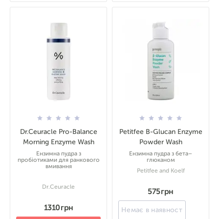
Dr.Ceuracle Pro-Balance
Petitfee B-Glucan Enzyme
Morning Enzyme Wash
Powder Wash
Ензимна пудра з
Ензимна пудра з бета–
пробіотиками для ранкового
глюканом
вмивання
Petitfee and Koelf
Dr.Ceuracle
575 грн
1310 грн
Немає в наявності