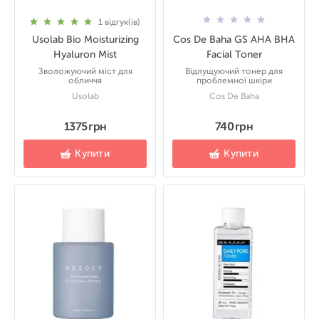
1
відгук(ів)
Usolab Bio Moisturizing
Cos De Baha GS AHA BHA
Hyaluron Mist
Facial Toner
Зволожуючий міст для
Відлущуючий тонер для
обличчя
проблемної шкіри
Usolab
Cos De Baha
1375 грн
740 грн
Купити
Купити