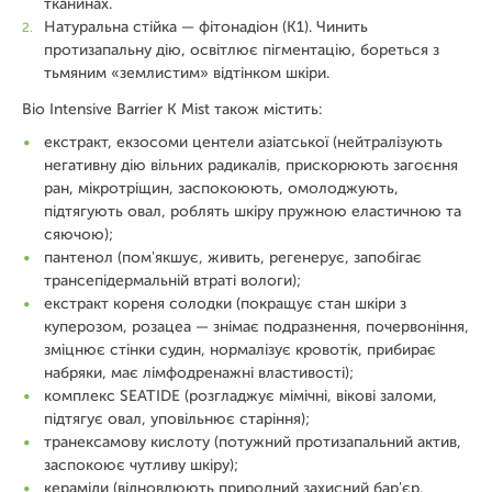
тканинах.
Натуральна стійка — фітонадіон (К1). Чинить
протизапальну дію, освітлює пігментацію, бореться з
тьмяним «землистим» відтінком шкіри.
Bio Intensive Barrier K Mist також містить:
екстракт, екзосоми центели азіатської (нейтралізують
негативну дію вільних радикалів, прискорюють загоєння
ран, мікротріщин, заспокоюють, омолоджують,
підтягують овал, роблять шкіру пружною еластичною та
сяючою);
пантенол (пом'якшує, живить, регенерує, запобігає
трансепідермальній втраті вологи);
екстракт кореня солодки (покращує стан шкіри з
куперозом, розацеа — знімає подразнення, почервоніння,
зміцнює стінки судин, нормалізує кровотік, прибирає
набряки, має лімфодренажні властивості);
комплекс SEATIDE (розгладжує мімічні, вікові заломи,
підтягує овал, уповільнює старіння);
транексамову кислоту (потужний протизапальний актив,
заспокоює чутливу шкіру);
кераміди (відновлюють природний захисний бар'єр,