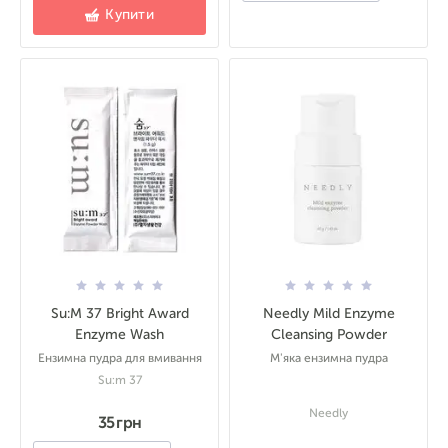
Купити
Su:M 37 Bright Award
Needly Mild Enzyme
Enzyme Wash
Cleansing Powder
Ензимна пудра для вмивання
М'яка ензимна пудра
Su:m 37
Needly
35 грн