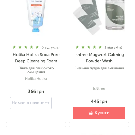
6
відгук(ів)
1
відгук(ів)
Holika Holika Soda Pore
Isntree Mugwort Calming
Deep Cleansing Foam
Powder Wash
Пінка для глибокого
Ензимна пудра для вмивання
очищення
Holika Holika
IsNtree
366 грн
445 грн
Немає в наявності
Купити