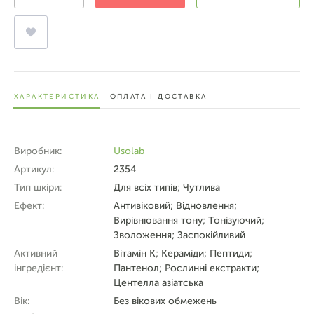
ХАРАКТЕРИСТИКА
ОПЛАТА І ДОСТАВКА
Виробник:
Usolab
Артикул:
2354
Тип шкіри:
Для всіх типів; Чутлива
Ефект:
Антивіковий; Відновлення;
Вирівнювання тону; Тонізуючий;
Зволоження; Заспокійливий
Активний
Вітамін K; Кераміди; Пептиди;
інгредієнт:
Пантенол; Рослинні екстракти;
Центелла азіатська
Вік:
Без вікових обмежень