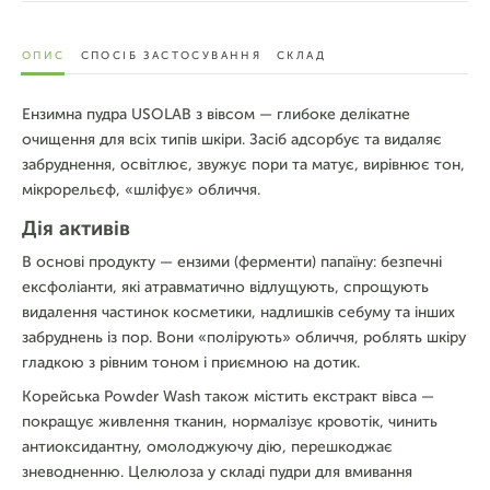
ОПИС
СПОСІБ ЗАСТОСУВАННЯ
СКЛАД
Ензимна пудра USOLAB з вівсом — глибоке делікатне
очищення для всіх типів шкіри. Засіб адсорбує та видаляє
забруднення, освітлює, звужує пори та матує, вирівнює тон,
мікрорельєф, «шліфує» обличчя.
Дія активів
В основі продукту — ензими (ферменти) папаїну: безпечні
ексфоліанти, які атравматично відлущують, спрощують
видалення частинок косметики, надлишків себуму та інших
забруднень із пор. Вони «полірують» обличчя, роблять шкіру
гладкою з рівним тоном і приємною на дотик.
Корейська Powder Wash також містить екстракт вівса —
покращує живлення тканин, нормалізує кровотік, чинить
антиоксидантну, омолоджуючу дію, перешкоджає
зневодненню. Целюлоза у складі пудри для вмивання