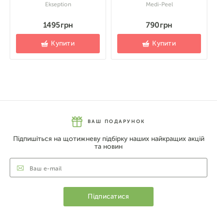
Ekseption
Medi-Peel
1495 грн
790 грн
Купити
Купити
ВАШ ПОДАРУНОК
Підпишіться на щотижневу підбірку наших найкращих акцій
та новин