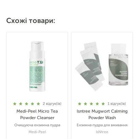
Схожі товари:
2
відгук(ів)
1
відгук(ів)
Medi-Peel Micro Tea
Isntree Mugwort Calming
Powder Cleanser
Powder Wash
Очищуюча ензимна пудра
Ензимна пудра для вмивання
Medi-Peel
IsNtree