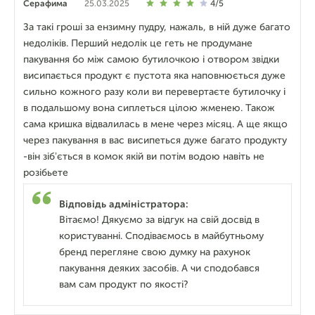
Серафима
25.03.2025
4/5
За такі гроші за ензимну пудру, нажаль, в ній дуже багато
недоліків. Перший недолік це геть не продумане
пакування бо між самою бутилочкою і отвором звідки
висипається продукт є пустота яка наповнюється дуже
сильно кожного разу коли ви перевертаєте бутилочку і
в подальшому вона сиплеться цілою жменею. Також
сама кришка відвалилась в мене через місяц. А ще якщо
через пакування в вас висипеться дуже багато продукту
-він зібʼється в комок якій ви потім водою навіть не
розібьете
Відповідь адміністратора:
Вітаємо! Дякуємо за відгук на свій досвід в
користуванні. Сподіваємось в майбутньому
бренд перегляне свою думку на рахунок
пакування деяких засобів. А чи сподобався
вам сам продукт по якості?