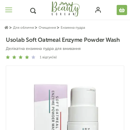
Для обличчя
Очищення
Ензимна пудра
Usolab Soft Oatmeal Enzyme Powder Wash
Делікатна ензимна пудра для вмивання
1
відгук(ів)