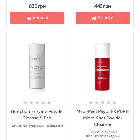
630 грн
445 грн
Купити
Купити
Ekseption Enzyme Powder
Medi-Peel Phyto EX PDRN
Cleanse & Peel
Micro Shot Powder
Cleanser
Ензимна пудра для вмивання
Ензимна пудра з
полінуклеотидами