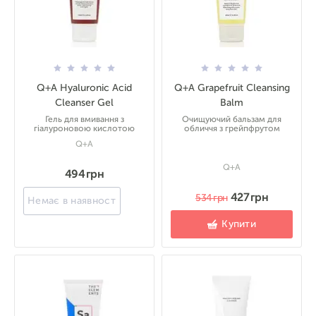
Q+A Hyaluronic Acid
Q+A Grapefruit Cleansing
Cleanser Gel
Balm
Гель для вмивання з
Очищуючий бальзам для
гіалуроновою кислотою
обличчя з грейпфрутом
Q+A
Q+A
494 грн
427 грн
534 грн
Немає в наявності
Купити