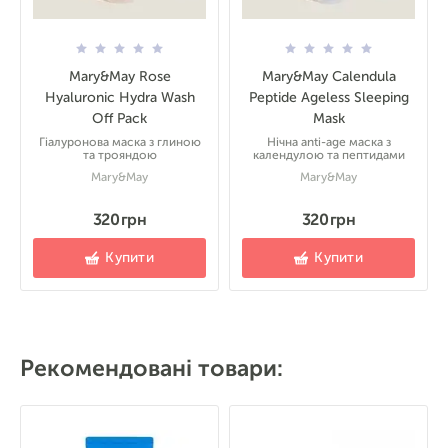
Mary&May Rose
Mary&May Calendula
Hyaluronic Hydra Wash
Peptide Ageless Sleeping
Off Pack
Mask
Гіалуронова маска з глиною
Нічна anti-age маска з
та трояндою
календулою та пептидами
Mary&May
Mary&May
320 грн
320 грн
Купити
Купити
Рекомендовані товари: