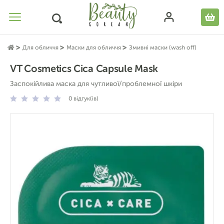
Для обличчя
Маски для обличчя
Змивні маски (wash off)
VT Cosmetics Cica Capsule Mask
Заспокійлива маска для чутливої/проблемної шкіри
0
відгук(ів)