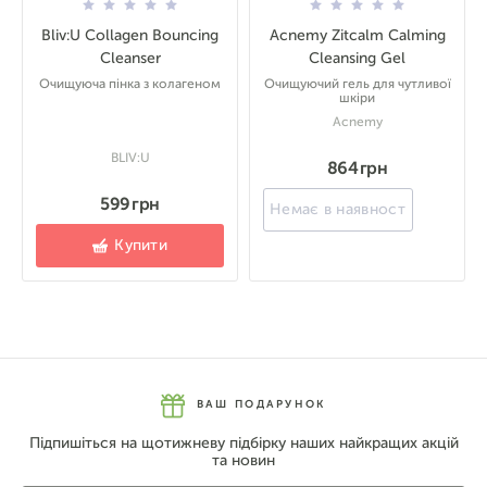
Bliv:U Collagen Bouncing
Acnemy Zitcalm Calming
Cleanser
Cleansing Gel
Очищуюча пінка з колагеном
Очищуючий гель для чутливої
шкіри
Acnemy
BLIV:U
864 грн
599 грн
Немає в наявності
Купити
ВАШ ПОДАРУНОК
Підпишіться на щотижневу підбірку наших найкращих акцій
та новин