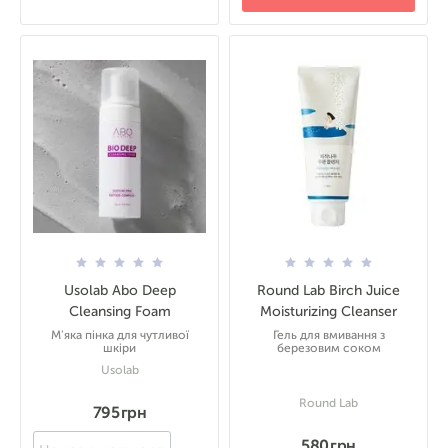
Usolab Abo Deep
Round Lab Birch Juice
Cleansing Foam
Moisturizing Cleanser
М'яка пінка для чутливої
Гель для вмивання з
шкіри
березовим соком
Usolab
Round Lab
795 грн
580 грн