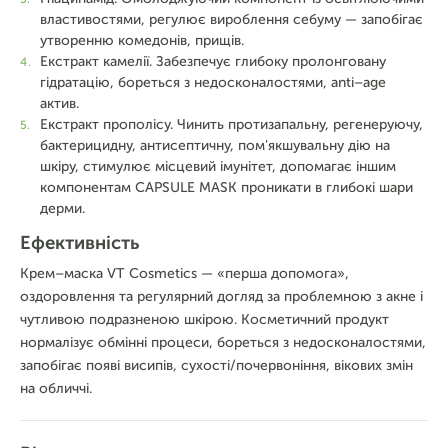
властивостями, регулює вироблення себуму — запобігає
утворенню комедонів, прищів.
Екстракт камелії. Забезпечує глибоку пролонговану
гідратацію, бореться з недосконалостями, anti–age
актив.
Екстракт прополісу. Чинить протизапальну, регенеруючу,
бактерицидну, антисептичну, пом'якшувальну дію на
шкіру, стимулює місцевий імунітет, допомагає іншим
компонентам CAPSULE MASK проникати в глибокі шари
дерми.
Ефективність
Крем–маска VT Cosmetics — «перша допомога»,
оздоровлення та регулярний догляд за проблемною з акне і
чутливою подразненою шкірою. Косметичний продукт
нормалізує обмінні процеси, бореться з недосконалостями,
запобігає появі висипів, сухості/почервоніння, вікових змін
на обличчі.