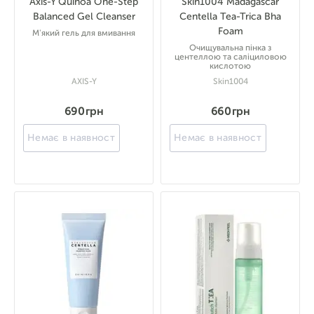
Axis-Y Quinoa One-Step
Skin1004 Madagascar
Balanced Gel Cleanser
Centella Tea-Trica Bha
Foam
М'який гель для вмивання
Очищувальна пінка з
центеллою та саліциловою
кислотою
AXIS-Y
Skin1004
690 грн
660 грн
Немає в наявності
Немає в наявності