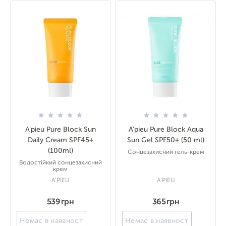
A'pieu Pure Block Sun
A'pieu Pure Block Aqua
Daily Cream SPF45+
Sun Gel SPF50+ (50 ml)
(100ml)
Сонцезахисний гель-крем
Водостійкий сонцезахисний
крем
A'PIEU
A'PIEU
539 грн
365 грн
Немає в наявності
Немає в наявності