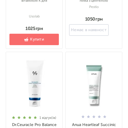
вітаміном К для
пінка з центелою
Pestlo
Usolab
1050 грн
1025 грн
Немає в наявності
Купити
1
відгук(ів)
Dr.Ceuracle Pro Balance
Anua Heartleaf Succinic