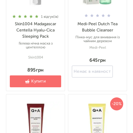
1
відгук(ів)
Skin1004 Madagascar
Medi-Peel Dutch Tea
Centella Hyalu-Cica
Bubble Cleanser
Sleeping Pack
Пінка-мус для вмивання із
чайним деревом
Гелева нічна маска з
центеллою
Medi-Peel
Skin1004
645 грн
895 грн
Немає в наявності
Купити
-20%