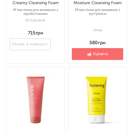
Creamy Cleansing Foam
Moisture Cleansing Foam
М'яка пінка для вмивання з
М'яка пінка для вмивання з
пробіотиками
хуттуїнією
Dr.Ceuracle
Anua
715 грн
580 грн
Немає в наявності
Купити