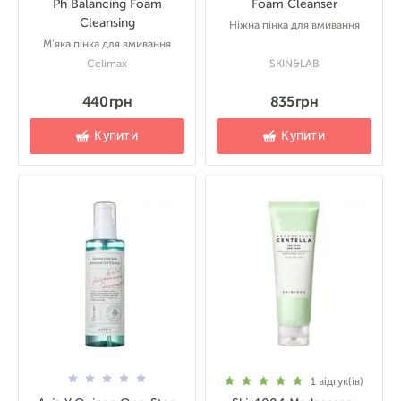
Ph Balancing Foam
Foam Cleanser
Cleansing
Ніжна пінка для вмивання
М'яка пінка для вмивання
Celimax
SKIN&LAB
440 грн
835 грн
Купити
Купити
1
відгук(ів)