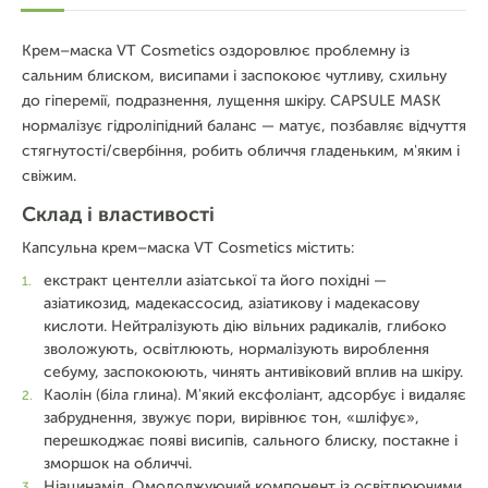
Крем–маска VT Cosmetics оздоровлює проблемну із
сальним блиском, висипами і заспокоює чутливу, схильну
до гіперемії, подразнення, лущення шкіру. CAPSULE MASK
нормалізує гідроліпідний баланс — матує, позбавляє відчуття
стягнутості/свербіння, робить обличчя гладеньким, м'яким і
свіжим.
Склад і властивості
Капсульна крем–маска VT Cosmetics містить:
екстракт центелли азіатської та його похідні —
азіатикозид, мадекассосид, азіатикову і мадекасову
кислоти. Нейтралізують дію вільних радикалів, глибоко
зволожують, освітлюють, нормалізують вироблення
себуму, заспокоюють, чинять антивіковий вплив на шкіру.
Каолін (біла глина). М'який ексфоліант, адсорбує і видаляє
забруднення, звужує пори, вирівнює тон, «шліфує»,
перешкоджає появі висипів, сального блиску, постакне і
зморшок на обличчі.
Ніацинамід. Омолоджуючий компонент із освітлюючими