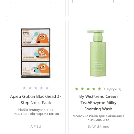
1
відгук(ів)
Apieu Goblin Blackhead 3-
By Wishtrend Green
Step Nose Pack
Tea&Enzyme Milky
Foaming Wash
Набір очищувальних
пластирів від чорних цяток
Молочна пінка для вмивання з
ензимами та
A'PIEU
By Wishtrend