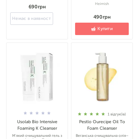
Heimish
690 грн
490 грн
Немає в наявності
Купити
1
відгук(ів)
Usolab Bio Intensive
Pestlo Ourecipe Oil To
Foaming K Cleanser
Foam Cleanser
М'який очищувальний гель з
Веганська очищувальна олія–