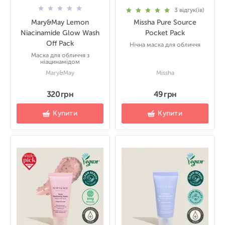
3
відгук(ів)
Mary&May Lemon
Missha Pure Source
Niacinamide Glow Wash
Pocket Pack
Off Pack
Нічна маска для обличчя
Маска для обличчя з
ніацинамідом
Mary&May
Missha
320 грн
49 грн
Купити
Купити