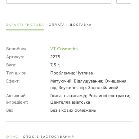
ХАРАКТЕРИСТИКА
ОПЛАТА І ДОСТАВКА
Виробник:
VT Cosmetics
Артикул:
2275
Вага:
7,5 г;
Тип шкіри:
Проблемна; Чутлива
Ефект:
Матуючий; Відлущування; Очищення
пір; Звуження пір; Заспокійливий
Активний
Глина; ніацинамід; Рослинні екстракти;
інгредієнт:
Центелла азіатська
Вік:
Без вікових обмежень
ОПИС
СПОСІБ ЗАСТОСУВАННЯ