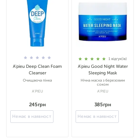
1
відгук(ів)
A'pieu Deep Clean Foam
A'pieu Good Night Water
Cleanser
Sleeping Mask
Очищаюча пінка
Нічна маска з березовим
соком
A'PIEU
A'PIEU
245 грн
385 грн
Немає в наявності
Немає в наявності