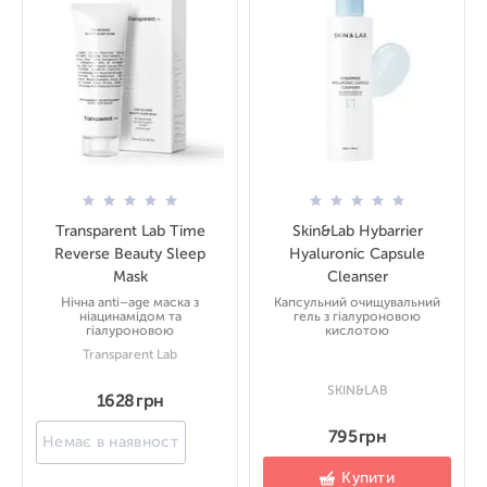
Transparent Lab Time
Skin&Lab Hybarrier
Reverse Beauty Sleep
Hyaluronic Capsule
Mask
Cleanser
Нічна anti–age маска з
Капсульний очищувальний
ніацинамідом та
гель з гіалуроновою
гіалуроновою
кислотою
Transparent Lab
SKIN&LAB
1628 грн
795 грн
Немає в наявності
Купити