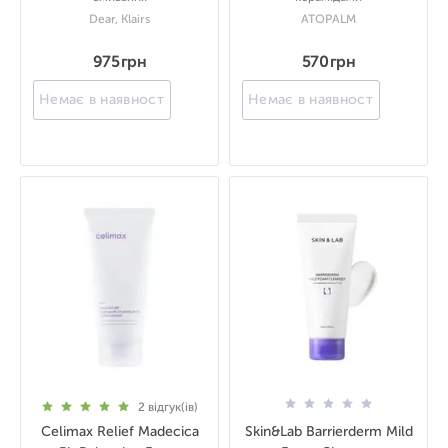
Dear, Klairs
ATOPALM
975 грн
570 грн
Немає в наявності
Немає в наявності
2
відгук(ів)
Celimax Relief Madecica
Skin&Lab Barrierderm Mild