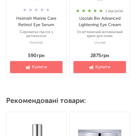
1
відгук(ів)
Heimish Marine Care
Usolab Bio Advanced
Retinol Eye Serum
Lightening Eye Cream
Сироватка під очі з
Освітлюючий антивіковий
ретинолом
крем для повік
Heimish
Usolab
590 грн
2875 грн
Купити
Купити
Рекомендовані товари: