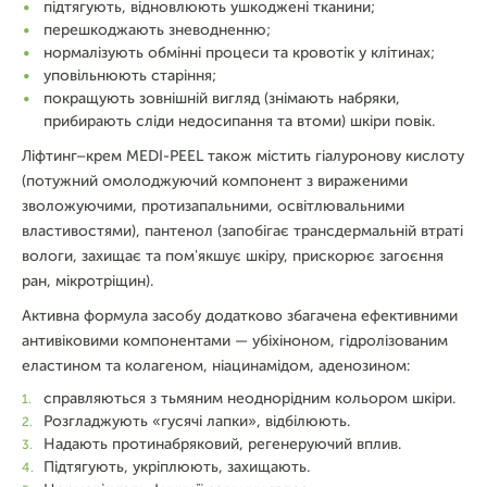
підтягують, відновлюють ушкоджені тканини;
перешкоджають зневодненню;
нормалізують обмінні процеси та кровотік у клітинах;
уповільнюють старіння;
покращують зовнішній вигляд (знімають набряки,
прибирають сліди недосипання та втоми) шкіри повік.
Ліфтинг–крем MEDI-PEEL також містить гіалуронову кислоту
(потужний омолоджуючий компонент з вираженими
зволожуючими, протизапальними, освітлювальними
властивостями), пантенол (запобігає трансдермальній втраті
вологи, захищає та пом'якшує шкіру, прискорює загоєння
ран, мікротріщин).
Активна формула засобу додатково збагачена ефективними
антивіковими компонентами — убіхіноном, гідролізованим
еластином та колагеном, ніацинамідом, аденозином:
справляються з тьмяним неоднорідним кольором шкіри.
Розгладжують «гусячі лапки», відбілюють.
Надають протинабряковий, регенеруючий вплив.
Підтягують, укріплюють, захищають.