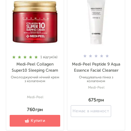
1
відгук(ів)
Medi-Peel Collagen
Medi-Peel Peptide 9 Aqua
Super10 Sleeping Cream
Essence Facial Cleanser
Омолоджуючий нічний крем
Очищувальна пінка з
з колагеном
колагеном
Medi-Peel
Medi-Peel
675 грн
760 грн
Немає в наявності
Купити