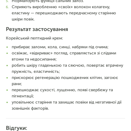
Нормалізують функції сальних залоз.
Сприяють виробленню «своїх» волокон колагену,
еластину — перешкоджають передчасному старінню
шкіри повік.
Результат застосування
Корейський пептидний крем:
прибирає заломи, кола, синці, набряки під очима;
освіжає, «відкриває» погляд, справляється зі слідами
втоми та недосипання;
робить шкіру гладенькою та сяючою, повертає втрачену
пружність, еластичність;
прискорює регенерацію пошкоджених клітин, загоює
рани;
перешкоджає сухості, лущенню, появі свербежу та
пігментації;
уповільнює старіння та захищає повіки від негативної дії
зовнішніх факторів.
Відгуки: