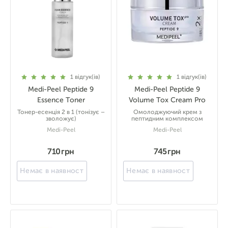
1
відгук(ів)
1
відгук(ів)
Medi-Peel Peptide 9
Medi-Peel Peptide 9
Essence Toner
Volume Tox Cream Pro
Тонер-есенція 2 в 1 (тонізує –
Омолоджуючий крем з
зволожує)
пептидним комплексом
Medi-Peel
Medi-Peel
710 грн
745 грн
Немає в наявності
Немає в наявності