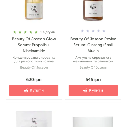
1
відгуків
Beauty Of Joseon Glow
Beauty Of Joseon Revive
Serum: Propolis +
Serum: Ginseng+Snail
Niacinamide
Mucin
Концентрована сироватка
Ампульна сироватка з
для рівного тону і сяйва
женьшенем та равликом
Beauty Of Joseon
Beauty Of Joseon
630 грн
545 грн
Купити
Купити