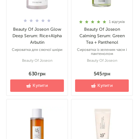
1
відгуків
Beauty Of Joseon Glow
Beauty Of Joseon
Deep Serum: Rice+Alpha
Calming Serum: Green
Arbutin
Tea + Panthenol
Сироватка для сяючої шкіри
Сироватка із зеленим чаєм і
пантенолом
Beauty Of Joseon
Beauty Of Joseon
630 грн
545 грн
Купити
Купити