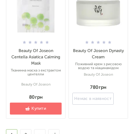
Beauty Of Joseon
Beauty Of Joseon Dynasty
Centella Asiatica Calming
Cream
Mask
Поживний крем з рисовою
водою та ніацинамідом
Тканинна маска з екстрактом
центелли
Beauty Of Joseon
Beauty Of Joseon
780 грн
80 грн
Немає в наявності
Купити