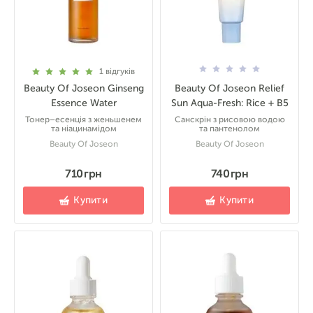
1
відгуків
Beauty Of Joseon Ginseng
Beauty Of Joseon Relief
Essence Water
Sun Aqua-Fresh: Rice + B5
Тонер–есенція з женьшенем
Санскрін з рисовою водою
та ніацинамідом
та пантенолом
Beauty Of Joseon
Beauty Of Joseon
710 грн
740 грн
Купити
Купити