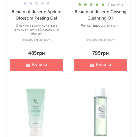
3
відгуків
Beauty of Joseon Apricot
Beauty of Joseon Ginseng
Blossom Peeling Gel
Cleansing Oil
Энзимна пілінг-скатка з
Легка гідрофільна олія
екстрактами абрикосу та
яблуні
Beauty Of Joseon
Beauty Of Joseon
485 грн
795 грн
Купити
Купити