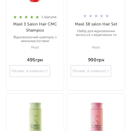
1
відгуків
Masil 3 Salon Hair CMC
Masil 38 salon Hair Set
Shampoo
Набір для відновлення
волосся з кератином та
Відновлюючий шампунь з
амінокислотами
Masil
Masil
495 грн
990 грн
Немає в наявності
Немає в наявності