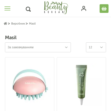
Виробник
Masil
Masil
За замовчуванням
12