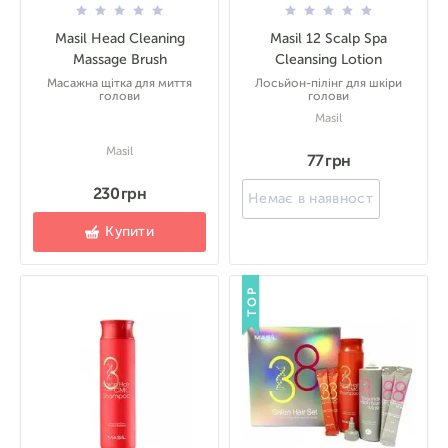
Masil Head Cleaning
Masil 12 Scalp Spa
Massage Brush
Cleansing Lotion
Масажна щітка для миття
Лосьйон-пілінг для шкіри
голови
голови
Masil
Masil
77 грн
230 грн
Немає в наявності
Купити
TOP