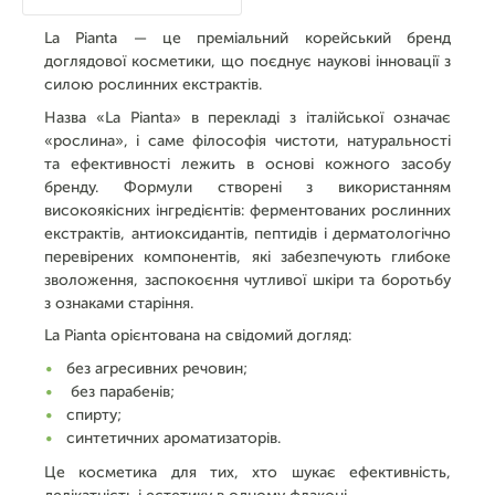
La Pianta — це преміальний корейський бренд
доглядової косметики, що поєднує наукові інновації з
силою рослинних екстрактів.
Назва «La Pianta» в перекладі з італійської означає
«рослина», і саме філософія чистоти, натуральності
та ефективності лежить в основі кожного засобу
бренду. Формули створені з використанням
високоякісних інгредієнтів: ферментованих рослинних
екстрактів, антиоксидантів, пептидів і дерматологічно
перевірених компонентів, які забезпечують глибоке
зволоження, заспокоєння чутливої шкіри та боротьбу
з ознаками старіння.
La Pianta орієнтована на свідомий догляд:
без агресивних речовин;
без парабенів;
спирту;
синтетичних ароматизаторів.
Це косметика для тих, хто шукає ефективність,