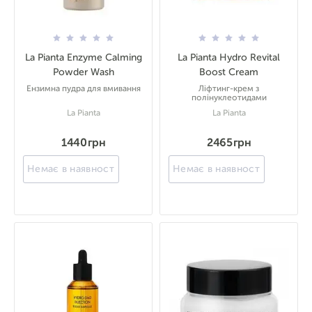
La Pianta Enzyme Calming
La Pianta Hydro Revital
Powder Wash
Boost Cream
Ензимна пудра для вмивання
Ліфтинг-крем з
полінуклеотидами
La Pianta
La Pianta
1440 грн
2465 грн
Немає в наявності
Немає в наявності