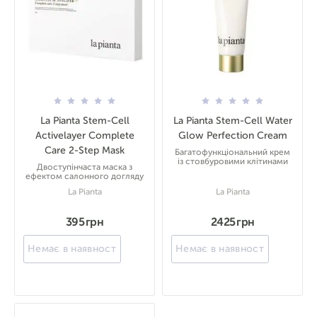
La Pianta Stem-Cell
La Pianta Stem-Cell Water
Activelayer Complete
Glow Perfection Cream
Care 2-Step Mask
Багатофункціональний крем
із стовбуровими клітинами
Двоступінчаста маска з
ефектом салонного догляду
La Pianta
La Pianta
395 грн
2425 грн
Немає в наявності
Немає в наявності