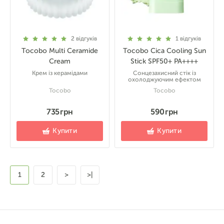
2
відгуків
1
відгуків
Tocobo Multi Ceramide
Tocobo Cica Cooling Sun
Cream
Stick SPF50+ PA++++
Крем із керамідами
Сонцезахисний стік із
охолоджуючим ефектом
Tocobo
Tocobo
735 грн
590 грн
Купити
Купити
1
2
>
>|