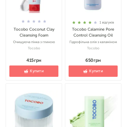
1
відгуків
Tocobo Coconut Clay
Tocobo Calamine Pore
Cleansing Foam
Control Cleansing Oil
Очищуюча пінка з глиною
Гідрофільна олія з каламіном
Tocobo
Tocobo
415 грн
650 грн
Купити
Купити