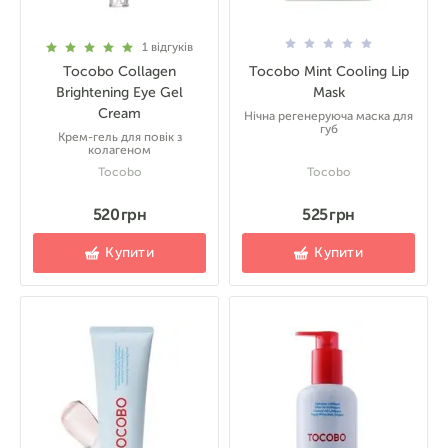
1
відгуків
Tocobo Collagen
Tocobo Mint Cooling Lip
Brightening Eye Gel
Mask
Cream
Нічна регенеруюча маска для
губ
Крем-гель для повік з
колагеном
Tocobo
Tocobo
520 грн
525 грн
Купити
Купити