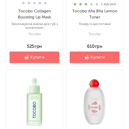
1
відгуків
Tocobo Collagen
Tocobo Aha Bha Lemon
Boosting Lip Mask
Toner
Зволожуюча маска для губ з
Тонер із кислотами
колагеном
Tocobo
Tocobo
525 грн
610 грн
Купити
Купити