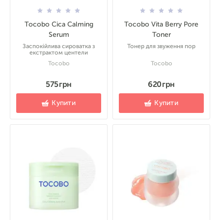
Tocobo Cica Calming
Tocobo Vita Berry Pore
Serum
Toner
Заспокійлива сироватка з
Тонер для звуження пор
екстрактом центели
Tocobo
Tocobo
575 грн
620 грн
Купити
Купити