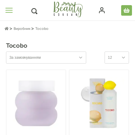
Виробник
Tocobo
Tocobo
За замовчуванням
12