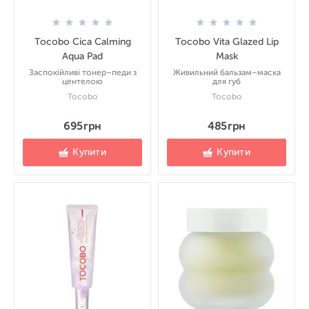
Tocobo Cica Calming
Tocobo Vita Glazed Lip
Aqua Pad
Mask
Заспокійливі тонер–педи з
Живильний бальзам–маска
центелою
для губ
Tocobo
Tocobo
695 грн
485 грн
Купити
Купити