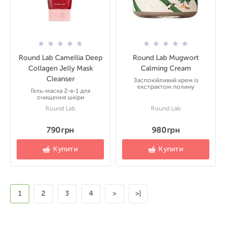
Round Lab Camellia Deep
Round Lab Mugwort
Collagen Jelly Mask
Calming Cream
Cleanser
Заспокійливий крем із
екстрактом полину
Гель-маска 2-в-1 для
очищення шкіри
Round Lab
Round Lab
790 грн
980 грн
Купити
Купити
1
2
3
4
>
>|