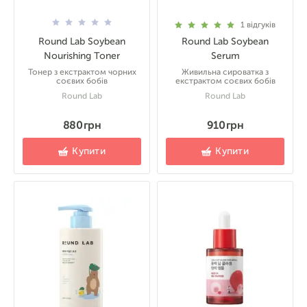
1
відгуків
Round Lab Soybean
Round Lab Soybean
Nourishing Toner
Serum
Тонер з екстрактом чорних
Живильна сироватка з
соєвих бобів
екстрактом соєвих бобів
Round Lab
Round Lab
880 грн
910 грн
Купити
Купити