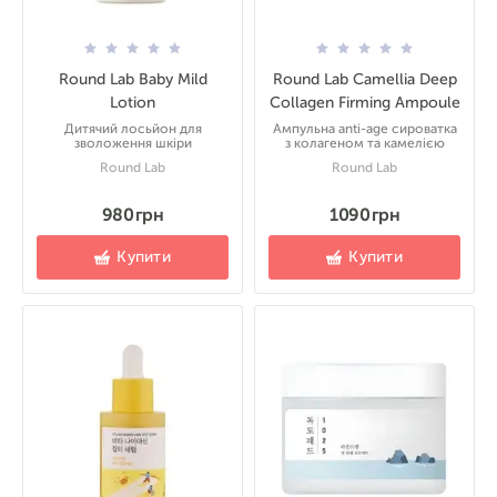
Round Lab Baby Mild
Round Lab Camellia Deep
Lotion
Collagen Firming Ampoule
Дитячий лосьйон для
Ампульна anti-age сироватка
зволоження шкіри
з колагеном та камелією
Round Lab
Round Lab
980 грн
1090 грн
Купити
Купити