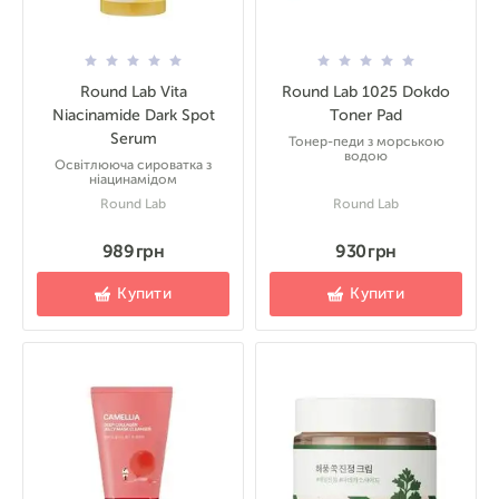
Round Lab Vita
Round Lab 1025 Dokdo
Niacinamide Dark Spot
Toner Pad
Serum
Тонер-педи з морською
водою
Освітлююча сироватка з
ніацинамідом
Round Lab
Round Lab
989 грн
930 грн
Купити
Купити