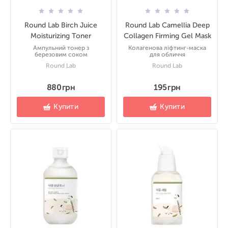
Round Lab Birch Juice
Round Lab Camellia Deep
Moisturizing Toner
Collagen Firming Gel Mask
Ампульний тонер з
Колагенова ліфтинг-маска
березовим соком
для обличчя
Round Lab
Round Lab
880 грн
195 грн
Купити
Купити