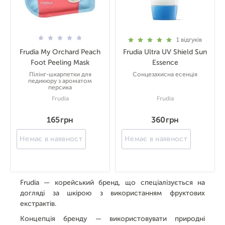
1
відгуків
Frudia My Orchard Peach
Frudia Ultra UV Shield Sun
Foot Peeling Mask
Essence
Пілінг-шкарпетки для
Сонцезахисна есенція
педикюру з ароматом
персика
Frudia
Frudia
165 грн
360 грн
Немає в наявності
Немає в наявності
Frudia — корейський бренд, що спеціалізується на
догляді за шкірою з використанням фруктових
екстрактів.
Концепція бренду — використовувати природні