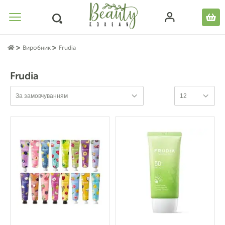
Виробник
Frudia
Frudia
За замовчуванням
12