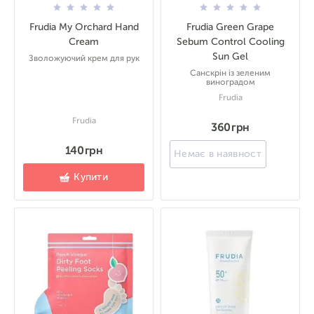
Frudia My Orchard Hand
Frudia Green Grape
Cream
Sebum Control Cooling
Sun Gel
Зволожуючий крем для рук
Санскрін із зеленим
виноградом
Frudia
Frudia
360 грн
140 грн
Немає в наявності
Купити