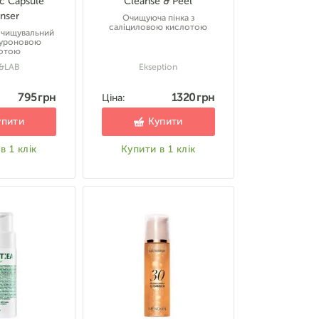
c Capsule
Cleanse & Peel
nser
Очищуюча пінка з
саліциловою кислотою
очищувальний
алуроновою
отою
&LAB
Ekseption
795 грн
1320 грн
Ціна:
упити
Купити
в 1 клік
Купити в 1 клік