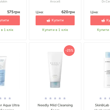
tskin
Arocell
Dr.Ce
575 грн
620 грн
Ціна:
Ціна:
упити
Купити
К
в 1 клік
Купити в 1 клік
Купити 
-25%
r Aqua Ultra
Needly Mild Cleansing
Skin&Lab 