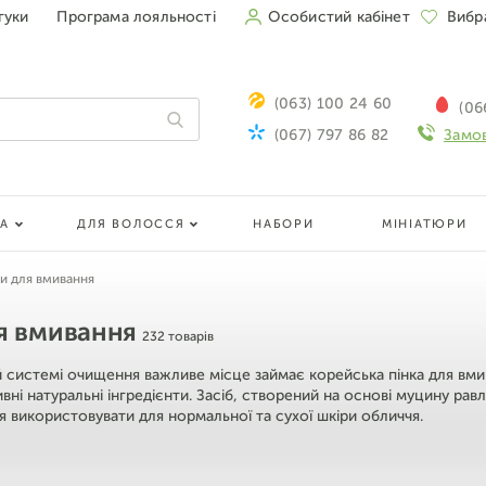
гуки
Програма лояльності
Особистий кабінет
Вибр
(063) 100 24 60
(06
(067) 797 86 82
Замов
ЛА
ДЛЯ ВОЛОССЯ
НАБОРИ
МІНІАТЮРИ
нки для вмивання
я вмивання
232 товарів
й системі очищення важливе місце займає корейська пінка для вмив
вні натуральні інгредієнти. Засіб, створений на основі муцину рав
 використовувати для нормальної та сухої шкіри обличчя.