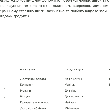
емну, комбіновану шкіру, допомагає позбутися чорних цяток та с
я очищуючих гелів та пінок з колагеном, ацеролою, лимоном,
ранньому старінню шкіри. Засіб м'яко та глибоко видаляє залишк
лядових продуктів.
МАГАЗИН
ПРОДУКЦІЯ
Доставка і оплата
Для обличчя
Контакти
Макіяж
Новини
Для тіла
Відгуки
Для волосся
Програма лояльності
Набори
Договір публічної
Мініатюри