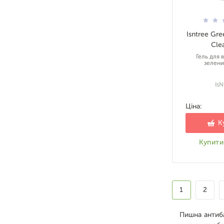
Isntree Gre
Cle
Гель для 
зелен
IsN
Ціна:
К
Купити 
1
2
Пишна антиба