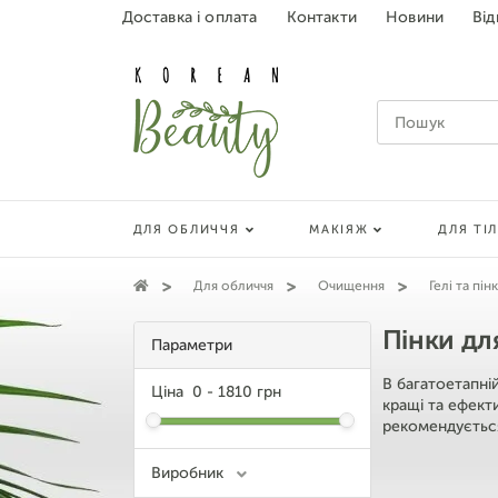
Доставка і оплата
Контакти
Новини
Від
ДЛЯ ОБЛИЧЧЯ
МАКІЯЖ
ДЛЯ ТІ
Для обличчя
Очищення
Гелі та пі
Пінки дл
Параметри
В багатоетапні
Ціна
0
-
1810
грн
кращі та ефекти
рекомендується
Виробник