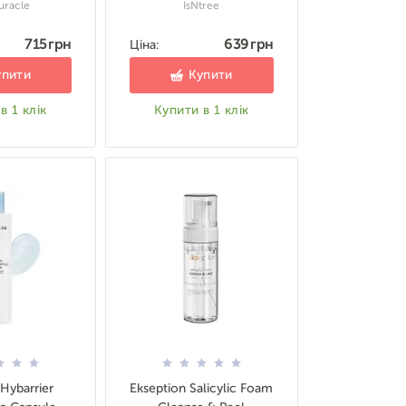
uracle
IsNtree
715 грн
639 грн
Ціна:
упити
Купити
в 1 клік
Купити в 1 клік
Hybarrier
Ekseption Salicylic Foam