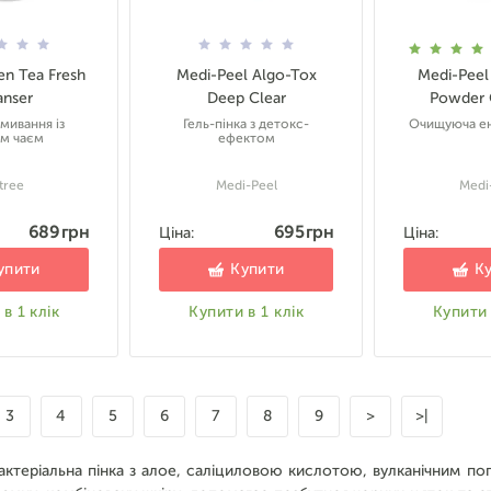
en Tea Fresh
Medi-Peel Algo-Tox
Medi-Peel
anser
Deep Clear
Powder 
вмивання із
Гель-пінка з детокс-
Очищуюча ен
им чаєм
ефектом
tree
Medi-Peel
Medi
689 грн
695 грн
Ціна:
Ціна:
упити
Купити
К
в 1 клік
Купити в 1 клік
Купити 
3
4
5
6
7
8
9
>
>|
ктеріальна пінка з алое, саліциловою кислотою, вулканічним п