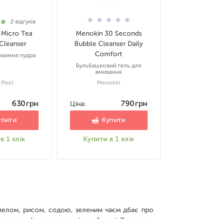
2
відгуків
 Micro Tea
Menokin 30 Seconds
Cleanser
Bubble Cleanser Daily
Comfort
зимна пудра
Бульбашковий гель для
вмивання
-Peel
Menokin
630 грн
790 грн
Ціна:
упити
Купити
в 1 клік
Купити в 1 клік
опелом, рисом, содою, зеленим чаєм дбає про