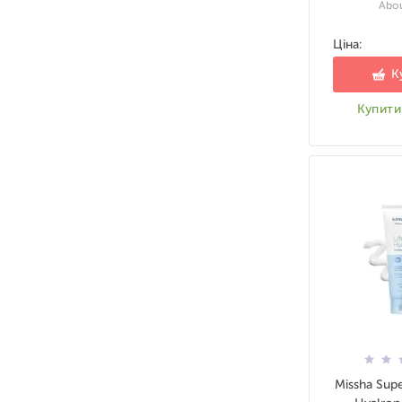
Abou
Ціна:
К
Купити 
Missha Supe