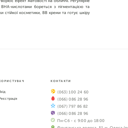
творює ефект матовості на обличчі. Регулярне
 ВНА-кислотами бореться з пігментацією та
и стійкої косметики, ВВ креми та готує шкіру
КОРИСТУВАЧ
КОНТАКТИ
Вхід
(063) 100 24 60
Реєстрація
(066) 086 28 96
(067) 797 86 82
(066) 086 28 96
Пн-Сб - с 9:00 до 18:00
Фонтанська дорога, 51 м. Одеса (п