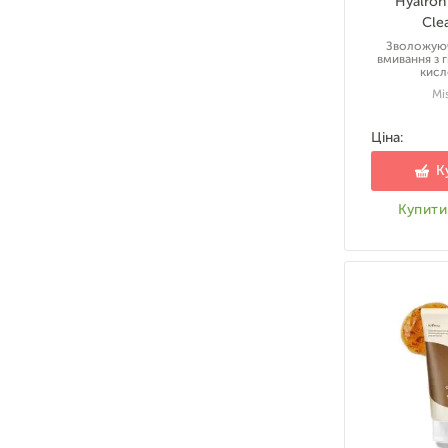
Hyalron
Cle
Зволожуюч
вмивання з 
кис
Mi
Ціна:
К
Купити 