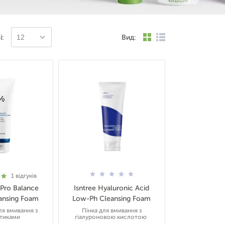
і:
Вид:
12
1
відгуків
 Pro Balance
Isntree Hyaluronic Acid
ansing Foam
Low-Ph Cleansing Foam
ля вмивання з
Пінка для вмивання з
тиками
гіалуроновою кислотою