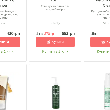
 Foaming
Foam
Hyaluroni
anser
Clea
Очищуюча пінка для
жирної шкіри
а пінка для
Капсульний 
гіалуроновою
гель з гі
лотою
кисл
ssha
Needly
SKIN
430 грн
653 грн
Ціна:
870 грн
Ціна:
упити
Купити
К
в 1 клік
Купити в 1 клік
Купити 