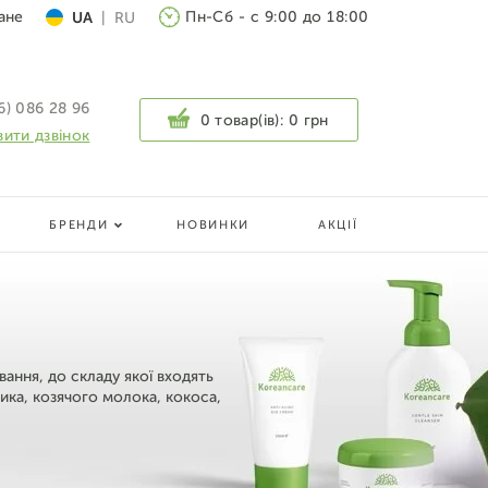
ане
Пн-Сб - с 9:00 до 18:00
UA
|
RU
6) 086 28 96
0 товар(ів):
0 грн
ити дзвінок
БРЕНДИ
НОВИНКИ
АКЦІЇ
ання, до складу якої входять
лика, козячого молока, кокоса,