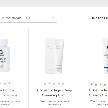
На сторінц
За замовчуванням
in Double
Arocell Collagen Deep
Dr.Ceuracle
yme Powder
Cleansing Foam
Creamy Cle
нзимна пудра з
Колагенова пінка для
М'яка пінка д
ентами
вмивання
пробіо