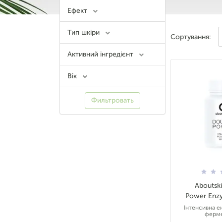
Ефект
Тип шкіри
Сортування:
Активний інгредієнт
Вік
Фильтровать
Aboutsk
Power Enz
Інтенсивна е
ферм