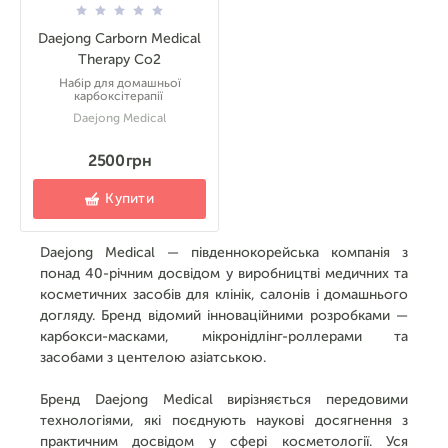
Daejong Carborn Medical
Therapy Co2
Набір для домашньої
карбоксітерапії
Daejong Medical
2500 грн
Купити
Daejong Medical — південнокорейська компанія з
понад 40-річним досвідом у виробництві медичних та
косметичних засобів для клінік, салонів і домашнього
догляду. Бренд відомий інноваційними розробками —
карбокси-масками, мікронідлінг-роллерами та
засобами з центелою азіатською.
Бренд Daejong Medical вирізняється передовими
технологіями, які поєднують наукові досягнення з
практичним досвідом у сфері косметології. Уся