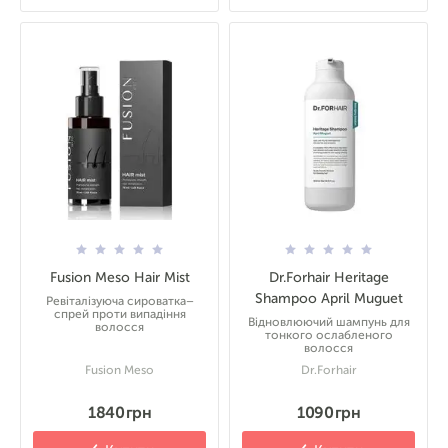
Fusion Meso Hair Mist
Dr.Forhair Heritage
Shampoo April Muguet
Ревіталізуюча сироватка–
спрей проти випадіння
Відновлюючий шампунь для
волосся
тонкого ослабленого
волосся
Fusion Meso
Dr.Forhair
1840 грн
1090 грн