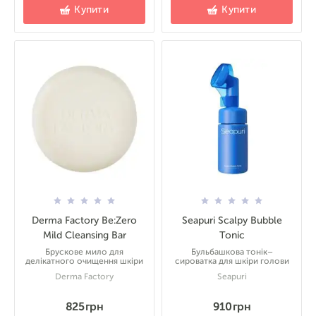
Купити
Купити
Derma Factory Be:Zero
Seapuri Scalpy Bubble
Mild Cleansing Bar
Tonic
Брускове мило для
Бульбашкова тонік–
делікатного очищення шкіри
сироватка для шкіри голови
Derma Factory
Seapuri
825 грн
910 грн