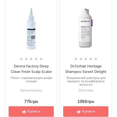
Derma Factory Deep
Dr.Forhair Heritage
Clean Fresh Scalp Scaler
Shampoo Sweet Delight
Пілінг–сироватка для шкіри
Зміцнюючий шампунь для
голови
ламкого та ослабленого
волосся
Derma Factory
Dr.Forhair
775 грн
1090 грн
Купити
Купити