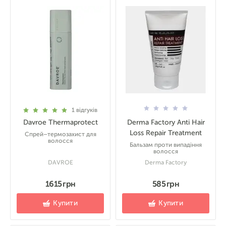
1
відгуків
Davroe Thermaprotect
Derma Factory Anti Hair
Loss Repair Treatment
Спрей–термозахист для
волосся
Бальзам проти випадіння
волосся
DAVROE
Derma Factory
1615 грн
585 грн
Купити
Купити