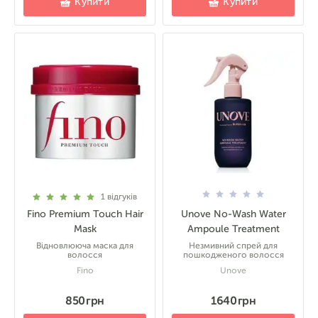
Купити
Купити
1
відгуків
Fino Premium Touch Hair
Unove No-Wash Water
Mask
Ampoule Treatment
Відновлююча маска для
Незмивний спрей для
волосся
пошкодженого волосся
Fino
Unove
850 грн
1640 грн