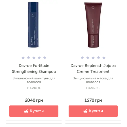
Davroe Fortitude
Davroe Replenish Jojoba
Strengthening Shampoo
Creme Treatment
Зміцнюючий шампунь для
Зміцнювальна маска для
волосся
волосся
DAVROE
DAVROE
2040 грн
1670 грн
Купити
Купити