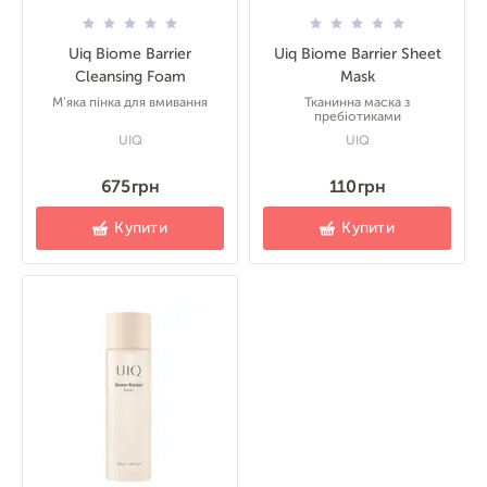
Uiq Biome Barrier
Uiq Biome Barrier Sheet
Cleansing Foam
Mask
М'яка пінка для вмивання
Тканинна маска з
пребіотиками
UIQ
UIQ
675 грн
110 грн
Купити
Купити