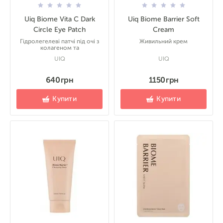
Uiq Biome Vita C Dark
Uiq Biome Barrier Soft
Circle Eye Patch
Cream
Гідролегелеві патчі під очі з
Живильний крем
колагеном та
UIQ
UIQ
640 грн
1150 грн
Купити
Купити