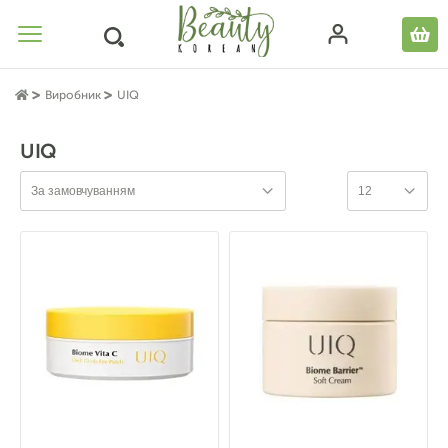
Виробник
UIQ
UIQ
За замовчуванням
12