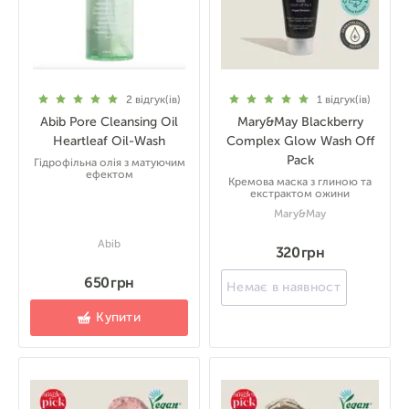
2
відгук(ів)
1
відгук(ів)
Abib Pore Cleansing Oil
Mary&May Blackberry
Heartleaf Oil-Wash
Complex Glow Wash Off
Pack
Гідрофільна олія з матуючим
ефектом
Кремова маска з глиною та
екстрактом ожини
Mary&May
Abib
320 грн
650 грн
Немає в наявності
Купити