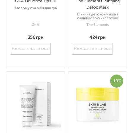
Q+A Liquorice Lip Oil
The Elements Purifying
Detox Mask
Зволожуюча олія для губ
Глиняна детокс–маска з
саліциловою кислотою
Q+A
The Elements
356 грн
424 грн
Немає в наявності
Немає в наявності
-10%