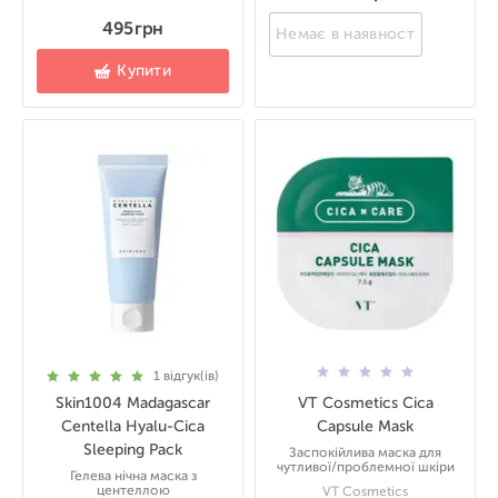
495 грн
Немає в наявності
Купити
1
відгук(ів)
Skin1004 Madagascar
VT Cosmetics Cica
Centella Hyalu-Cica
Capsule Mask
Sleeping Pack
Заспокійлива маска для
чутливої/проблемної шкіри
Гелева нічна маска з
центеллою
VT Cosmetics