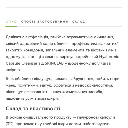
ОПИС
СПОСІБ ЗАСТОСУВАННЯ
СКЛАД
Делікатна ексфоліація, глибоке атравматичне очищення,
свіжий однорідний колір обличчя, профілактика відкритих/
закритих комедонів, запальних елементів та вікових змін в
одному флаконі ці завдання вирішує корейський Hyaluronic
Capsule Cleanser від SKIN&LAB у щоденному догляді за
шкірою.
Гель дбайливо відлущує, видаляє забруднення, робить пори
менш помітними, матує, бореться з недосконалостями,
підвищує ефективність інших косметичних засобів,
підходить усім типам шкіри.
Склад та властивості
В основі очищувального продукту — гіалуронові капсули
(3%): проникають у глибокі шари дерми, забезпечуючи