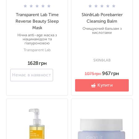
Transparent Lab Time
Skin&Lab Porebarrier
Reverse Beauty Sleep
Cleansing Balm
Mask
Очищуючий бальзам з
кислотами
Нічна anti–age маска з
ніацинамідом та
гіалуроновою
Transparent Lab
SKIN&LAB
1628 грн
967 грн
1075 грн
Немає в наявності
Купити