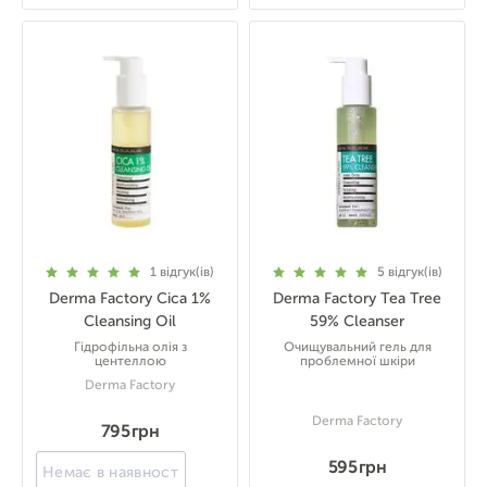
1
відгук(ів)
5
відгук(ів)
Derma Factory Cica 1%
Derma Factory Tea Tree
Cleansing Oil
59% Cleanser
Гідрофільна олія з
Очищувальний гель для
центеллою
проблемної шкіри
Derma Factory
Derma Factory
795 грн
595 грн
Немає в наявності