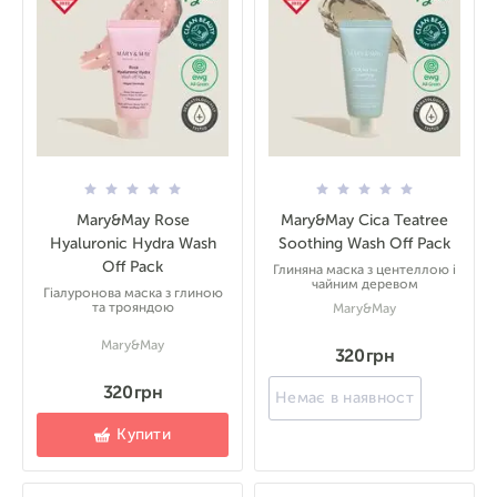
Mary&May Rose
Mary&May Cica Teatree
Hyaluronic Hydra Wash
Soothing Wash Off Pack
Off Pack
Глиняна маска з центеллою і
чайним деревом
Гіалуронова маска з глиною
та трояндою
Mary&May
Mary&May
320 грн
320 грн
Немає в наявності
Купити