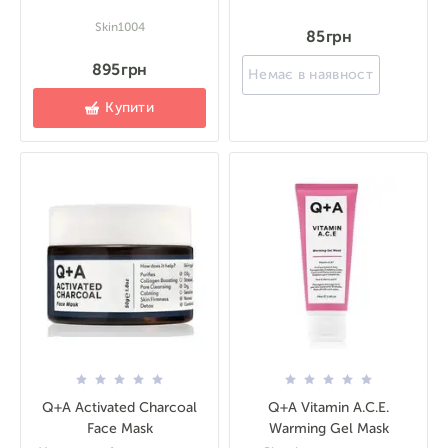
Skin1004
85 грн
895 грн
Немає в наявності
Купити
Q+A Activated Charcoal
Q+A Vitamin A.C.E.
Face Mask
Warming Gel Mask