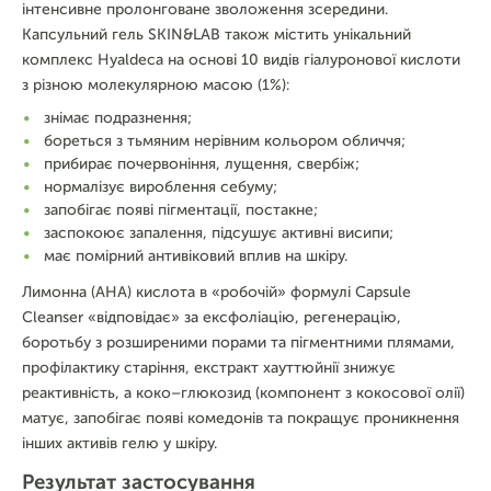
інтенсивне пролонговане зволоження зсередини.
Капсульний гель SKIN&LAB також містить унікальний
комплекс Hyaldeca на основі 10 видів гіалуронової кислоти
з різною молекулярною масою (1%):
знімає подразнення;
бореться з тьмяним нерівним кольором обличчя;
прибирає почервоніння, лущення, свербіж;
нормалізує вироблення себуму;
запобігає появі пігментації, постакне;
заспокоює запалення, підсушує активні висипи;
має помірний антивіковий вплив на шкіру.
Лимонна (AHA) кислота в «робочій» формулі Capsule
Cleanser «відповідає» за ексфоліацію, регенерацію,
боротьбу з розширеними порами та пігментними плямами,
профілактику старіння, екстракт хауттюйнії знижує
реактивність, а коко–глюкозид (компонент з кокосової олії)
матує, запобігає появі комедонів та покращує проникнення
інших активів гелю у шкіру.
Результат застосування