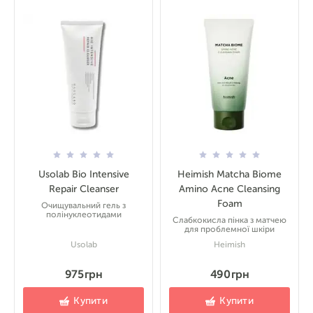
Usolab Bio Intensive
Heimish Matcha Biome
Repair Cleanser
Amino Acne Cleansing
Foam
Очищувальний гель з
полінуклеотидами
Слабкокисла пінка з матчею
для проблемної шкіри
Usolab
Heimish
975 грн
490 грн
Купити
Купити