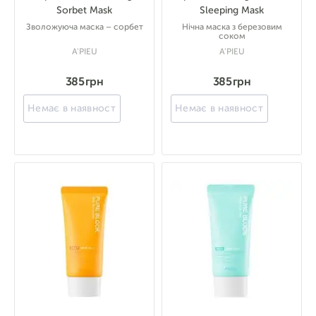
Sorbet Mask
Sleeping Mask
Зволожуюча маска – сорбет
Нічна маска з березовим
соком
A'PIEU
A'PIEU
385 грн
385 грн
Немає в наявності
Немає в наявності