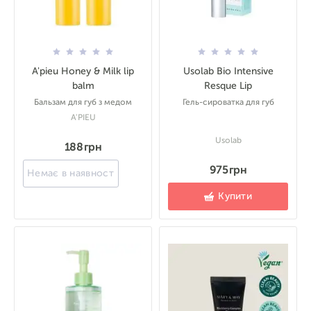
A'pieu Honey & Milk lip
Usolab Bio Intensive
balm
Resque Lip
Бальзам для губ з медом
Гель-сироватка для губ
A'PIEU
Usolab
188 грн
975 грн
Немає в наявності
Купити