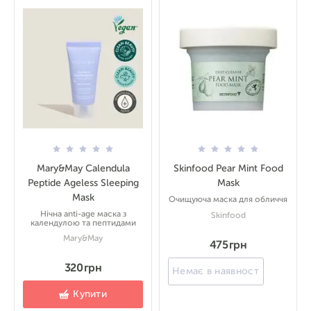
Mary&May Calendula
Skinfood Pear Mint Food
Peptide Ageless Sleeping
Mask
Mask
Очищуюча маска для обличчя
Нічна anti-age маска з
Skinfood
календулою та пептидами
Mary&May
475 грн
320 грн
Немає в наявності
Купити