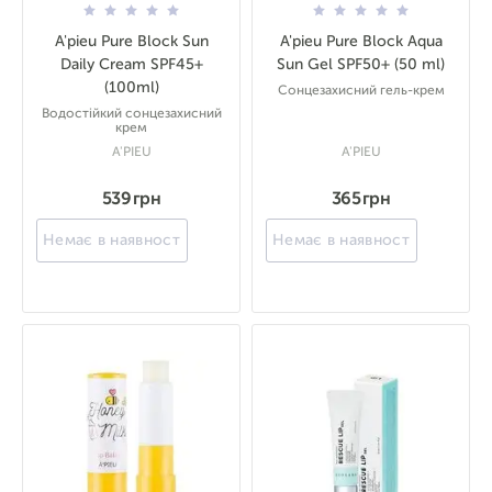
A'pieu Pure Block Sun
A'pieu Pure Block Aqua
Daily Cream SPF45+
Sun Gel SPF50+ (50 ml)
(100ml)
Сонцезахисний гель-крем
Водостійкий сонцезахисний
крем
A'PIEU
A'PIEU
539 грн
365 грн
Немає в наявності
Немає в наявності