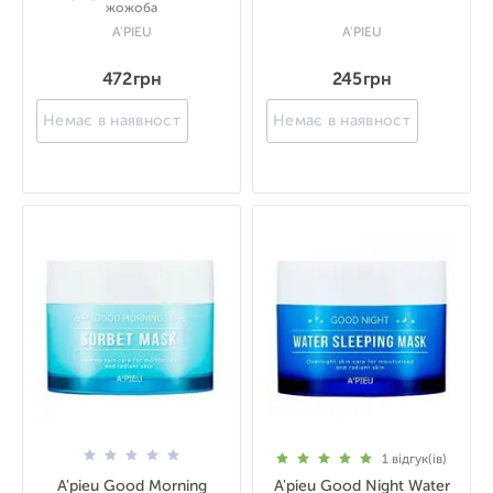
жожоба
A'PIEU
A'PIEU
472 грн
245 грн
Немає в наявності
Немає в наявності
1
відгук(ів)
A'pieu Good Morning
A'pieu Good Night Water