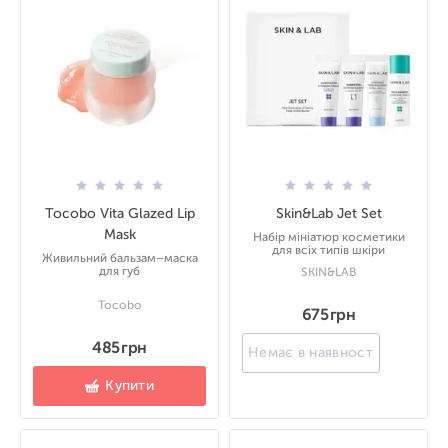
Tocobo Vita Glazed Lip
Skin&Lab Jet Set
Mask
Набір мініатюр косметики
для всіх типів шкіри
Живильний бальзам–маска
для губ
SKIN&LAB
Tocobo
675 грн
485 грн
Немає в наявності
Купити