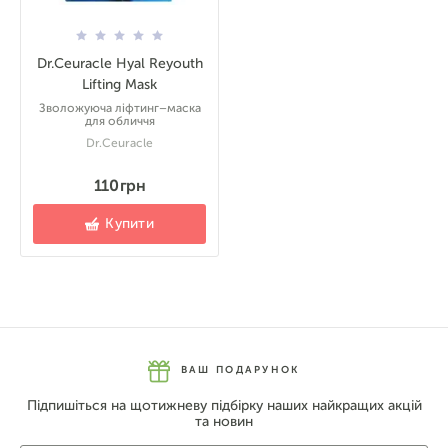
Dr.Ceuracle Hyal Reyouth
Lifting Mask
Зволожуюча ліфтинг–маска
для обличчя
Dr.Ceuracle
110 грн
Купити
ВАШ ПОДАРУНОК
Підпишіться на щотижневу підбірку наших найкращих акцій
та новин