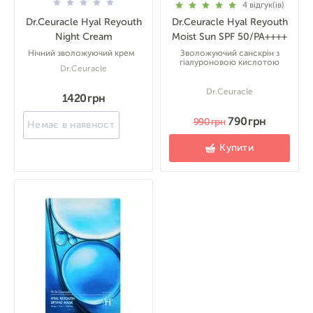
4
відгук(ів)
Dr.Ceuracle Hyal Reyouth
Dr.Ceuracle Hyal Reyouth
Night Cream
Moist Sun SPF 50/PA++++
Нічний зволожуючий крем
Зволожуючий санскрін з
гіалуроновою кислотою
Dr.Ceuracle
Dr.Ceuracle
1420 грн
790 грн
990 грн
Немає в наявності
Купити