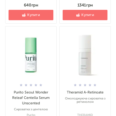
640 грн
1341 грн
Купити
Купити
Purito Seoul Wonder
Theramid A-Retinoate
Releaf Centella Serum
Омолоджуюча сироватка з
ретинолом
Unscented
Сироватка з центелою
Purito
THERAMID