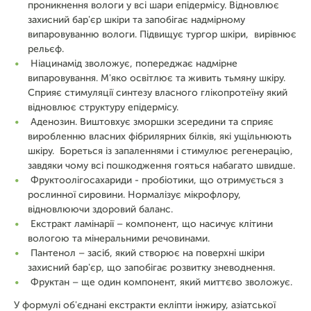
проникнення вологи у всі шари епідермісу. Відновлює
захисний бар'єр шкіри та запобігає надмірному
випаровуванню вологи. Підвищує тургор шкіри, вирівнює
рельєф.
Ніацинамід зволожує, попереджає надмірне
випаровування. М'яко освітлює та живить тьмяну шкіру.
Сприяє стимуляції синтезу власного глікопротеїну який
відновлює структуру епідермісу.
Аденозин. Виштовхує зморшки зсередини та сприяє
виробленню власних фібрилярних білків, які ущільнюють
шкіру. Бореться із запаленнями і стимулює регенерацію,
завдяки чому всі пошкодження гояться набагато швидше.
Фруктоолігосахариди - пробіотики, що отримується з
рослинної сировини. Нормалізує мікрофлору,
відновлюючи здоровий баланс.
Екстракт ламінарії – компонент, що насичує клітини
вологою та мінеральними речовинами.
Пантенол – засіб, який створює на поверхні шкіри
захисний бар'єр, що запобігає розвитку зневоднення.
Фруктан – ще один компонент, який миттєво зволожує.
У формулі об'єднані екстракти екліпти інжиру, азіатської