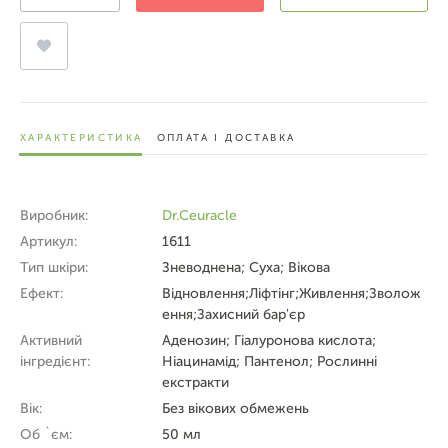
ХАРАКТЕРИСТИКА
ОПЛАТА І ДОСТАВКА
Виробник:
Dr.Ceuracle
Артикул:
1611
Тип шкіри:
Зневоднена; Суха; Вікова
Ефект:
Відновлення;Ліфтінг;Живлення;Зволож
ення;Захисний бар'єр
Активний
Аденозин; Гіалуронова кислота;
інгредієнт:
Ніацинамід; Пантенол; Рослинні
екстракти
Вік:
Без вікових обмежень
Об `єм:
50 мл