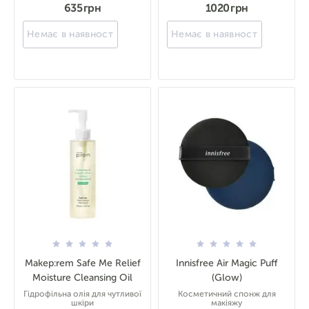
635 грн
1020 грн
Немає в наявності
Немає в наявності
Makep:rem Safe Me Relief
Innisfree Air Magic Puff
Moisture Cleansing Oil
(Glow)
Гідрофільна олія для чутливої
Косметичний спонж для
шкіри
макіяжу