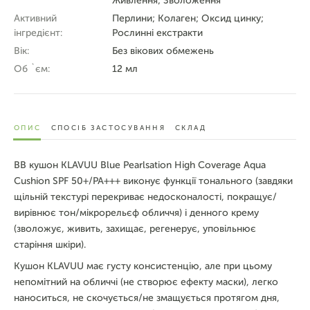
Живлення; Зволоження
Активний
Перлини; Колаген; Оксид цинку;
інгредієнт:
Рослинні екстракти
Вік:
Без вікових обмежень
Об `єм:
12 мл
ОПИС
СПОСІБ ЗАСТОСУВАННЯ
СКЛАД
ВВ кушон KLAVUU Blue Pearlsation High Coverage Aqua
Cushion SPF 50+/PA+++ виконує функції тонального (завдяки
щільній текстурі перекриває недосконалості, покращує/
вирівнює тон/мікрорельєф обличчя) і денного крему
(зволожує, живить, захищає, регенерує, уповільнює
старіння шкіри).
Кушон KLAVUU має густу консистенцію, але при цьому
непомітний на обличчі (не створює ефекту маски), легко
наноситься, не скочується/не змащується протягом дня,