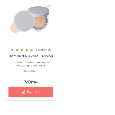
5
відгук(ів)
Rom&Nd Nu Zero Cushion
Легкий стійкий тональний
кушон для обличчя
Rom&Nd
720 грн
Купити