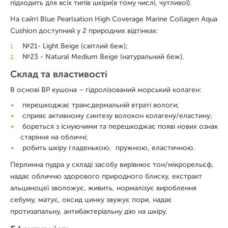
підходить для всіх типів шкіри(в тому числі, чутливої).
На сайті Blue Pearlsation High Coverage Marine Collagen Aqua
Cushion доступний у 2 природних відтінках:
№21- Light Beige (світлий беж);
№23 - Natural Medium Beige (натуральний беж).
Склад та властивості
В основі ВР кушона – гідролізований морський колаген:
перешкоджає трансдермальній втраті вологи;
сприяє активному синтезу волокон колагену/еластину;
бореться з існуючими та перешкоджає появі нових ознак
старіння на обличчі;
робить шкіру гладенькою, пружною, еластичною.
Перлинна пудра у складі засобу вирівнює тон/мікрорельєф,
надає обличчю здорового природного блиску, екстракт
альциноцеї зволожує, живить, нормалізує вироблення
себуму, матує, оксид цинку звужує пори, надає
протизапальну, антибактеріальну дію на шкіру.