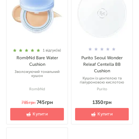
1
відгук(ів)
Rom&Nd Bare Water
Purito Seoul Wonder
Cushion
Releaf Centella BB
Cushion
Зволожуючий тональний
кушон
Кушон із центелою та
гіалуроновою кислотою
Rom&Nd
Purito
745 грн
1350 грн
785 грн
Купити
Купити