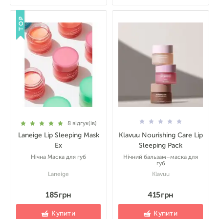
TOP
8
відгук(ів)
Laneige Lip Sleeping Mask
Klavuu Nourishing Care Lip
Ex
Sleeping Pack
Нічна Маска для губ
Нічний бальзам–маска для
губ
Laneige
Klavuu
185 грн
415 грн
Купити
Купити