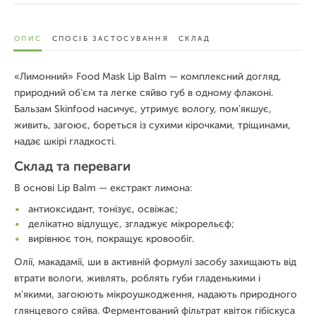
ОПИС
СПОСІБ ЗАСТОСУВАННЯ
СКЛАД
«Лимонний» Food Mask Lip Balm — комплексний догляд,
природний об'єм та легке сяйво губ в одному флаконі.
Бальзам Skinfood насичує, утримує вологу, пом'якшує,
живить, загоює, бореться із сухими кірочками, тріщинами,
надає шкірі гладкості.
Склад та переваги
В основі Lip Balm — екстракт лимона:
антиоксидант, тонізує, освіжає;
делікатно відлущує, згладжує мікрорельєф;
вирівнює тон, покращує кровообіг.
Олії, макадамії, ши в активній формулі засобу захищають від
втрати вологи, живлять, роблять губи гладенькими і
м'якими, загоюють мікроушкодження, надають природного
глянцевого сяйва. Ферментований фільтрат квіток гібіскуса