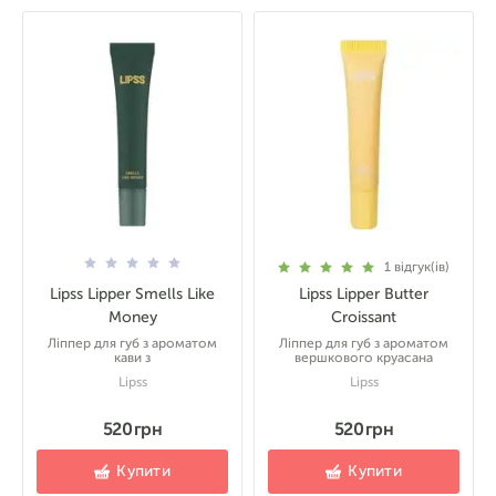
1
відгук(ів)
Lipss Lipper Smells Like
Lipss Lipper Butter
Money
Croissant
Ліппер для губ з ароматом
Ліппер для губ з ароматом
кави з
вершкового круасана
Lipss
Lipss
520 грн
520 грн
Купити
Купити