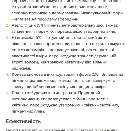
тирозинази, що стимулює синтез меланіну, — освітлює
існуючі та запобігає появі нових пігментних плям,
глибоко проникає в дерму завдяки інкапсульованій формі
—впливає на проблему зсередини.
Азелогліцин (5%). Чинить антибактеріальну дію, знімає
запалення, гіперемію, перешкоджає утворенню акне.
Ніацинамід (5%). Потужний освітлювальний актив,
нівелює запальні процеси, вирівнює тон шкіри, стимулює
синтез керамідів — покращує захисні, регенеративні
властивості шкіри, перешкоджає трансепідермальній
втраті вологи, нейтралізує негативну дію вільних
радикалів.
Койева кислота в інкапсульованій формі (1%). Впливає на
пігментацію двома «шляхами»: освітлює «зверху» та
знижує вироблення меланіну «всередині» шкіри.
Лізат стовбурових клітин граната. Природний
антиоксидант, «перезапускає» обмінні процеси в
клітинах, перешкоджає утворенню «свіжих» застійних,
пігментних плям.
Ефективність
Fading treatment — освітлення, профілактика появи нової