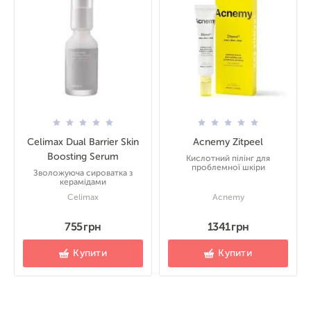
Celimax Dual Barrier Skin
Acnemy Zitpeel
Boosting Serum
Кислотний пілінг для
проблемної шкіри
Зволожуюча сироватка з
керамідами
Celimax
Acnemy
755 грн
1341 грн
Купити
Купити