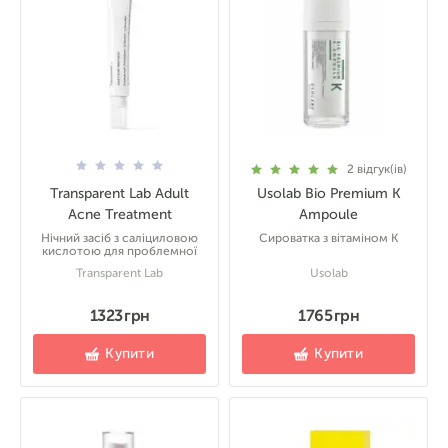
2
відгук(ів)
Transparent Lab Adult
Usolab Bio Premium K
Acne Treatment
Ampoule
Нічний засіб з саліциловою
Сироватка з вітаміном К
кислотою для проблемної
Transparent Lab
Usolab
1323 грн
1765 грн
Купити
Купити