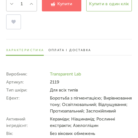
Купити
Купити в один клік
ХАРАКТЕРИСТИКА
ОПЛАТА І ДОСТАВКА
Виробник:
Transparent Lab
Артикул:
2119
Тип шкіри:
Для всіх типів
Ефект:
Боротьба з пігментацією; Вирівнювання
тону; Освітлювальний; Відлущування;
Протизапальний; Заспокійливий
Активний
Кераміди; Ніацинамід; Рослинні
інгредієнт:
екстракти; Азелогліцин
Вік:
Без вікових обмежень