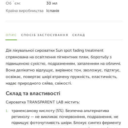
Об `єм:
30 мл
Країна виробництва
Іспанія
ОПИС
СПОСІБ ЗАСТОСУВАННЯ
СКЛАД
Дія лікувальної сироватки Sun spot fading treatment
спрямована на освітлення пігментних плям, боротьбу з
підвищеною сухістю, подразненням, запаленням на обличчі.
Вона делікатно відлущує, вирівнює тон, зволожує, підтягує,
освіжає, повертає шкірі втрачену пружність, еластичність,
надає природного сяйва, свіжості.
Склад та властивості
Сироватка TRANSPARENT LAB містить:
транексамову кислоту (5%). Безпечна альтернатива
ретинолу — не викликає почервоніння, подразнення, не
підвищує фоточутливість шкіри. Блокує синтез ферменту