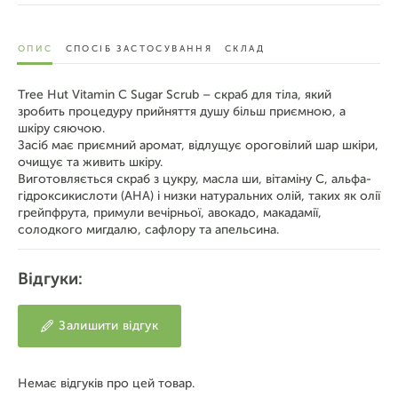
ОПИС
СПОСІБ ЗАСТОСУВАННЯ
СКЛАД
Tree Hut Vitamin C Sugar Scrub
– скраб для тіла, який
зробить процедуру прийняття душу більш приємною, а
шкіру сяючою.
Засіб має приємний аромат, відлущує ороговілий шар шкіри,
очищує та живить шкіру.
Виготовляється скраб з цукру, масла ши, вітаміну С, альфа-
гідроксикислоти (AHA) і низки натуральних олій, таких як олії
грейпфрута, примули вечірньої, авокадо, макадамії,
солодкого мигдалю, сафлору та апельсина.
Відгуки:
Залишити відгук
Немає відгуків про цей товар.