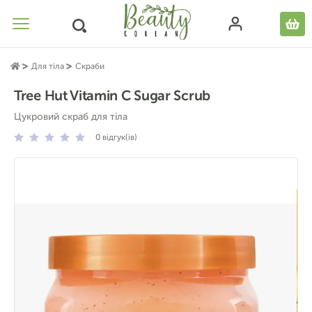
Для тіла
Скраби
Tree Hut Vitamin C Sugar Scrub
Цукровий скраб для тіла
0
відгук(ів)