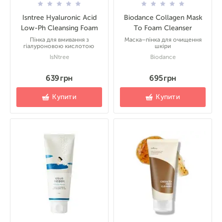
Isntree Hyaluronic Acid
Biodance Collagen Mask
Low-Ph Cleansing Foam
To Foam Cleanser
Пінка для вмивання з
Маска–пінка для очищення
гіалуроновою кислотою
шкіри
IsNtree
Biodance
639 грн
695 грн
Купити
Купити