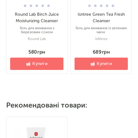
Round Lab Birch Juice
Isntree Green Tea Fresh
Moisturizing Cleanser
Cleanser
Гель для вмивання з
Гель для вмивання із зеленим
березовим соком
чаєм
Round Lab
IsNtree
580 грн
689 грн
Купити
Купити
Рекомендовані товари: