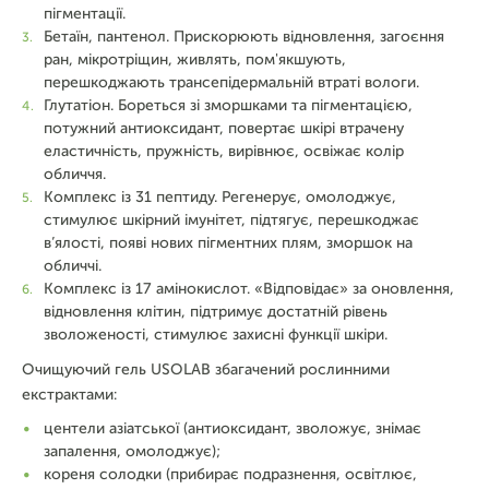
пігментації.
Бетаїн, пантенол. Прискорюють відновлення, загоєння
ран, мікротріщин, живлять, пом'якшують,
перешкоджають трансепідермальній втраті вологи.
Глутатіон. Бореться зі зморшками та пігментацією,
потужний антиоксидант, повертає шкірі втрачену
еластичність, пружність, вирівнює, освіжає колір
обличчя.
Комплекс із 31 пептиду. Регенерує, омолоджує,
стимулює шкірний імунітет, підтягує, перешкоджає
в’ялості, появі нових пігментних плям, зморшок на
обличчі.
Комплекс із 17 амінокислот. «Відповідає» за оновлення,
відновлення клітин, підтримує достатній рівень
зволоженості, стимулює захисні функції шкіри.
Очищуючий гель USOLAB збагачений рослинними
екстрактами:
центели азіатської (антиоксидант, зволожує, знімає
запалення, омолоджує);
кореня солодки (прибирає подразнення, освітлює,