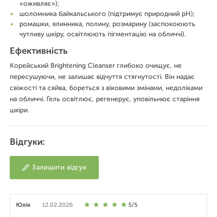
«оживляє»);
шоломника байкальського (підтримує природний pH);
ромашки, ялинника, полину, розмарину (заспокоюють
чутливу шкіру, освітлюють пігментацію на обличчі).
Ефективність
Корейський Brightening Cleanser глибоко очищує, не
пересушуючи, не залишає відчуття стягнутості. Він надає
свіжості та сяйва, бореться з віковими змінами, недоліками
на обличчі. Гель освітлює, регенерує, уповільнює старіння
шкіри.
Відгуки:
Залишити відгук
Юлія
12.02.2026
5/5