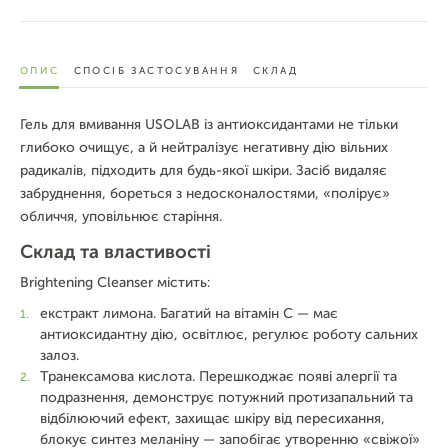
ОПИС
СПОСІБ ЗАСТОСУВАННЯ
СКЛАД
Гель для вмивання USOLAB із антиоксидантами не тільки
глибоко очищує, а й нейтралізує негативну дію вільних
радикалів, підходить для будь-якої шкіри. Засіб видаляє
забруднення, бореться з недосконалостями, «полірує»
обличчя, уповільнює старіння.
Склад та властивості
Brightening Cleanser містить:
екстракт лимона. Багатий на вітамін С — має
антиоксидантну дію, освітлює, регулює роботу сальних
залоз.
Транексамова кислота. Перешкоджає появі алергії та
подразнення, демонструє потужний протизапальний та
відбілюючий ефект, захищає шкіру від пересихання,
блокує синтез меланіну — запобігає утворенню «свіжої»