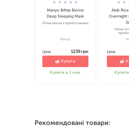
Manyo Bifida Biome
Abib Rice
Deep Sleeping Mask
Overnight 
Je
Нічна маска з пробіотиками
Нічна ге
пробі
Manyo
A
1239 грн
Ціна
Ціна
Купити
К
Купити в 1 клік
Купити 
Рекомендовані товари: