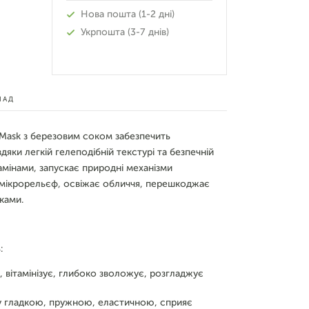
Нова пошта (1-2 дні)
Укрпошта (3-7 днів)
ЛАД
g Mask з березовим соком забезпечить
дяки легкій гелеподібній текстурі та безпечній
амінами, запускає природні механізми
/мікрорельєф, освіжає обличчя, перешкоджає
ками.
:
, вітамінізує, глибоко зволожує, розгладжує
ру гладкою, пружною, еластичною, сприяє