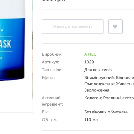
Немає в наявності
Виробник:
A'PIEU
Артикул:
1029
Тип шкіри:
Для всіх типів
Ефект:
Вітамінізуючий; Відновле
Омолодження; Живленн
Зволоження
Активний
Колаген; Рослинні екстр
інгредієнт:
Вік:
Без вікових обмежень
Об `єм:
110 мл