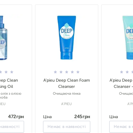
eep Clean
A'pieu Deep Clean Foam
A'pieu Deep
ing Oil
Cleanser
Cleanser 
 олія з олією
Очищаюча пінка
Очищаюч
жоба
PIEU
A'PIEU
A'P
472 грн
245 грн
Ціна
Ціна
наявності
Немає в наявності
Немає в 