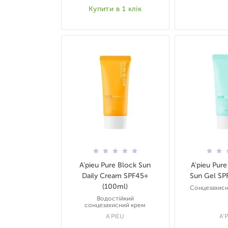
Купити в 1 клік
A'pieu Pure Block Sun
A'pieu Pur
Daily Cream SPF45+
Sun Gel SP
(100ml)
Сонцезахисн
Водостійкий
сонцезахисний крем
A'PIEU
A'