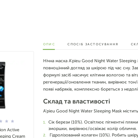
ОПИС
СПОСІБ ЗАСТОСУВАННЯ
СК
Нічна маска A'pieu Good Night Water Sleepin
повноцінний догляд за шкірою під час сну. Зав
формулі засіб насичує клітини вологою та віт
регенерації/оновлення тканин, вирівнює тон
появі набряків, комплексно бореться з недолі
Склад та властивості
A'pieu Good Night Water Sleeping Mask містить
Сік берези (10%). Освітлює пігментні плями
зморшки, вирівнює/освіжає колір обличчя.
ion Active
Гідролізований колаген (10%). Робить шкі
leeping Cream