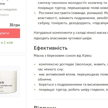
синтезу «волокон молодості» колагену та 
ime
покращує тургор, перешкоджає появі нових 
м з медузою
Рослинні екстракти (лаванди, ромашки). Ма
lution
властивості, знімають подразнення, запоб
себуму, тонізують, дезодорують, «підсвічу
35 грн
Натуральні компоненти у складі нічної маски 
упити
підходять власникам чутливої шкіри.
в 1 клік
Ефективність
Маска з березовим соком від A'pieu:
комплексно доглядає (зволожує, живить, ві
час нічного сну;
має антивіковий вплив, перешкоджає появі
обличчя;
бореться з подразненнями та висипаннями,
покращує тургор, робить шкіру гладкою, 