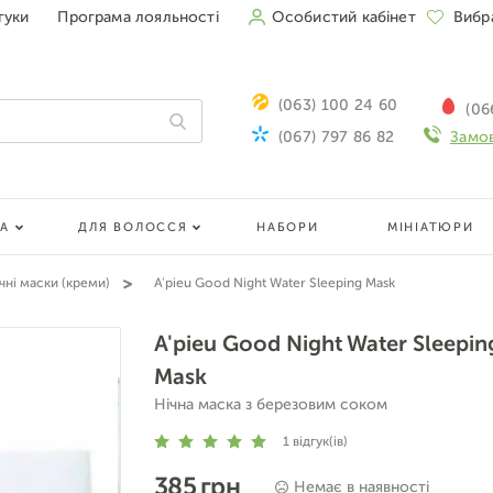
гуки
Програма лояльності
Особистий кабінет
Вибр
(063) 100 24 60
(06
(067) 797 86 82
Замов
ЛА
ДЛЯ ВОЛОССЯ
НАБОРИ
МІНІАТЮРИ
чні маски (креми)
A'pieu Good Night Water Sleeping Mask
A'pieu Good Night Water Sleepin
Mask
Нічна маска з березовим соком
1
відгук(ів)
385 грн
Немає в наявності