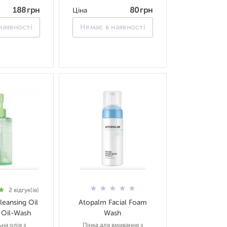
188 грн
80 грн
Ціна
наявності
Немає в наявності
2
відгук(ів)
leansing Oil
Atopalm Facial Foam
 Oil-Wash
Wash
на олія з
Пінка для вмивання з