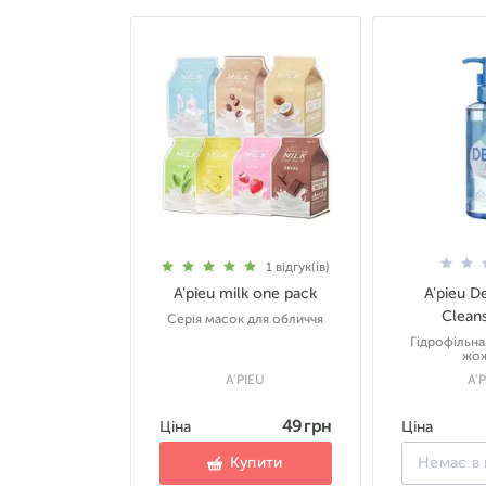
1
відгук(ів)
A'pieu milk one pack
A'pieu D
Cleans
Серія масок для обличчя
Гідрофільна
жо
A'PIEU
A'
49 грн
Ціна
Ціна
Купити
Немає в 