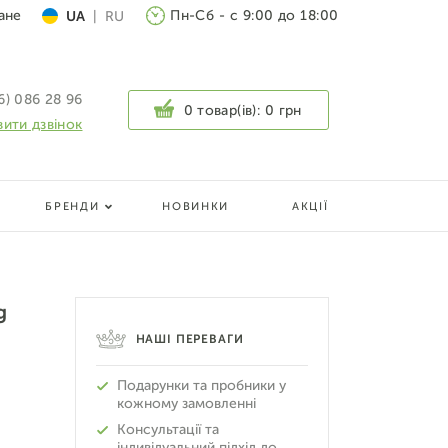
ане
Пн-Сб - с 9:00 до 18:00
UA
|
RU
6) 086 28 96
0 товар(ів):
0 грн
ити дзвінок
БРЕНДИ
НОВИНКИ
АКЦІЇ
g
НАШІ ПЕРЕВАГИ
Подарунки та пробники у
кожному замовленні
Консультації та
індивідуальний підхід до