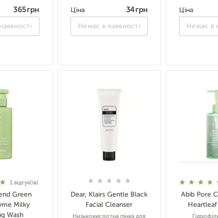
365 грн
34 грн
Ціна
Ціна
наявності
Немає в наявності
Немає в 
1
відгук(ів)
rend Green
Dear, Klairs Gentle Black
Abib Pore C
yme Milky
Facial Cleanser
Heartleaf
ng Wash
Низькокислотна пінка для
Гідрофіль