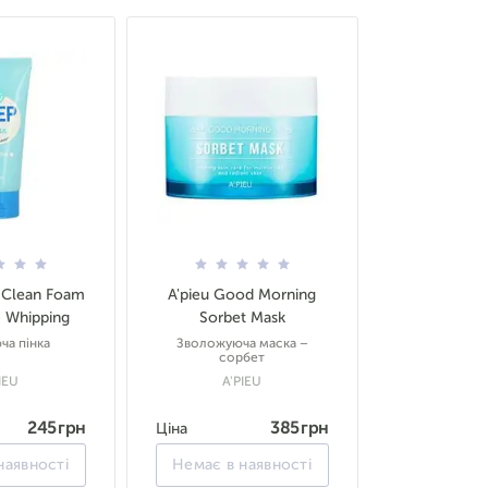
 Clean Foam
A'pieu Good Morning
- Whipping
Sorbet Mask
а пінка
Зволожуюча маска –
сорбет
IEU
A'PIEU
245 грн
385 грн
Ціна
наявності
Немає в наявності