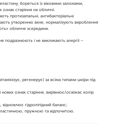
еластину, бореться із віковими заломами,
ознак старіння на обличчі.
ють протизапальні, антибактеріальні
ігають утворенню акне, нормалізують вироблення
ють» обличчя зсередини.
не подразнюють і не викликають алергії –
тамінізує, регенерує) за всіма типами шкіри під
 нових ознак старіння, вирівнює/освіжає колір
 відновлює гідроліпідний баланс;
еластичною, пружною та відпочитою.