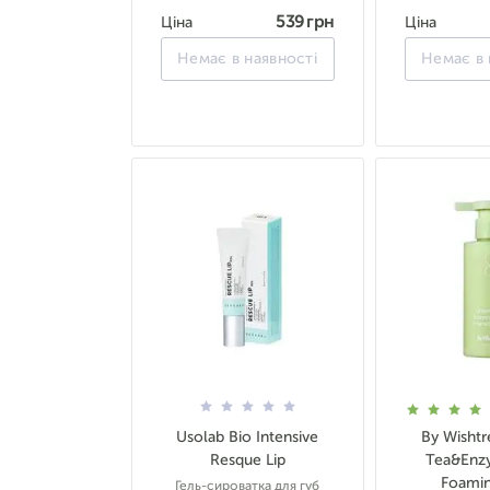
539 грн
Ціна
Ціна
Немає в наявності
Немає в 
Usolab Bio Intensive
By Wisht
Resque Lip
Tea&Enz
Foami
Гель-сироватка для губ