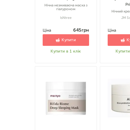
Pr
Нічна незмиваюча маска з
гіалуроном
Нічний кре
IsNtree
JM So
645 грн
Ціна
Ціна
Купити
К
Купити в 1 клік
Купити 