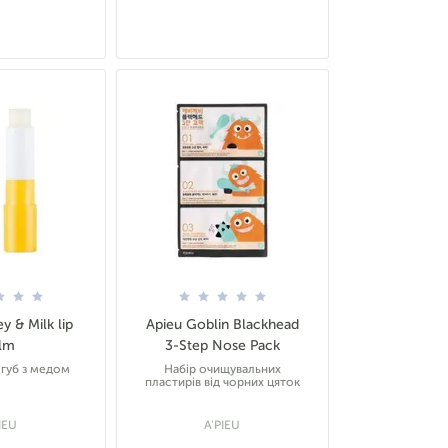
y & Milk lip
Apieu Goblin Blackhead
lm
3-Step Nose Pack
 губ з медом
Набір очищувальних
пластирів від чорних цяток
IEU
A'PIEU