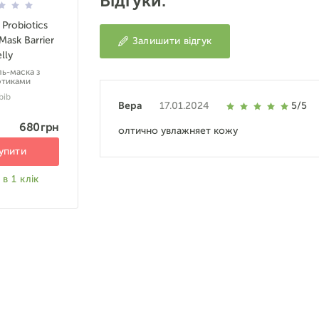
Відгуки:
 Probiotics
Mask Barrier
Залишити відгук
lly
ль-маска з
отиками
bib
Вера
17.01.2024
5/5
680 грн
олтично увлажняет кожу
упити
в 1 клік